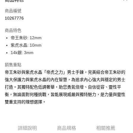
6 期 0 利率 每期
NT$316
21家銀行
合作金庫商業銀行
第一商業銀行
商品編號
華南商業銀行
彰化商業銀行
合作金庫商業銀行
第一商業銀行
10267776
LINE Pay
上海商業儲蓄銀行
台北富邦商業銀行
華南商業銀行
彰化商業銀行
國泰世華商業銀行
兆豐國際商業銀行
Apple Pay
上海商業儲蓄銀行
台北富邦商業銀行
商品特色
臺灣中小企業銀行
台中商業銀行
國泰世華商業銀行
兆豐國際商業銀行
帝王朱砂: 12mm
匯豐（台灣）商業銀行
華泰商業銀行
街口支付
臺灣中小企業銀行
台中商業銀行
紫虎水晶: 10mm
聯邦商業銀行
遠東國際商業銀行
匯豐（台灣）商業銀行
華泰商業銀行
悠遊付
元大商業銀行
永豐商業銀行
14k銀: 3mm
聯邦商業銀行
遠東國際商業銀行
玉山商業銀行
星展（台灣）商業銀行
元大商業銀行
永豐商業銀行
ATM付款
台新國際商業銀行
中國信託商業銀行
銷售重點
玉山商業銀行
星展（台灣）商業銀行
台灣樂天信用卡公司
帝王朱砂與紫虎水晶「帝虎之力」男士手鍊，完美結合帝王朱砂的
台新國際商業銀行
中國信託商業銀行
運送方式
台灣樂天信用卡公司
強大保護力與紫虎水晶的內在智慧，為追求內心強大與穩定的男士
台灣-本島宅配-滿$1000免運費
打造。其獨特配色低調奢華，助您勇氣倍增、自信從容、靈性平
衡，無論面對何種挑戰，皆能展現威嚴與獨特魅力，是力量與靈性
每筆NT$65，滿NT$1,000(含以上)免運費
雙重支持的理想選擇。
台灣-離島宅配
每筆NT$300
香港/澳門
查看運費
詳細說明
商品規格
相關推薦