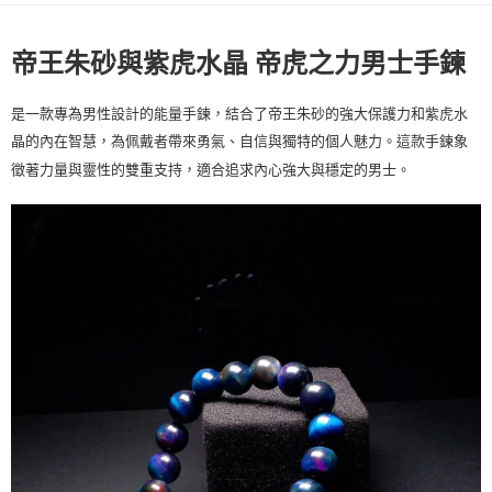
美國/加拿大/澳洲/紐西蘭/英國
查看運費
馬來西亞/新加坡/泰國
查看運費
帝王朱砂與紫虎水晶 帝虎之力男士手鍊
是一款專為男性設計的能量手鍊，結合了帝王朱砂的強大保護力和紫虎水
晶的內在智慧，為佩戴者帶來勇氣、自信與獨特的個人魅力。這款手鍊象
徵著力量與靈性的雙重支持，適合追求內心強大與穩定的男士。