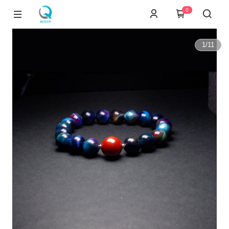
0
1
/
11