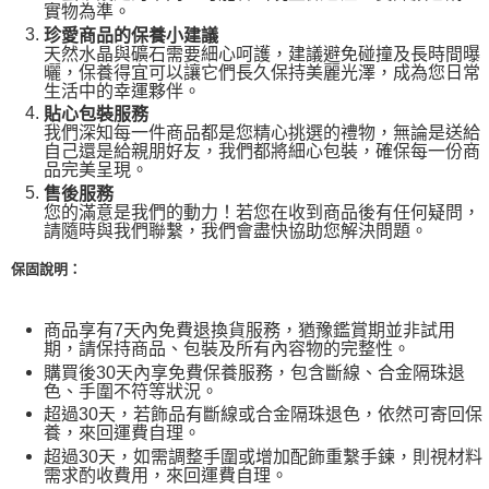
實物為準。
珍愛商品的保養小建議
天然水晶與礦石需要細心呵護，建議避免碰撞及長時間曝
曬，保養得宜可以讓它們長久保持美麗光澤，成為您日常
生活中的幸運夥伴。
貼心包裝服務
我們深知每一件商品都是您精心挑選的禮物，無論是送給
自己還是給親朋好友，我們都將細心包裝，確保每一份商
品完美呈現。
售後服務
您的滿意是我們的動力！若您在收到商品後有任何疑問，
請隨時與我們聯繫，我們會盡快協助您解決問題。
保固說明：
商品享有
7
天內免費退換貨服務，猶豫鑑賞期並非試用
期，請保持商品、包裝及所有內容物的完整性。
購買後
30
天內享免費保養服務，包含斷線、合金隔珠退
色、手圍不符等狀況。
超過
30
天，若飾品有斷線或合金隔珠退色，依然可寄回保
養，來回運費自理。
超過
30
天，如需調整手圍或增加配飾重繫手鍊，則視材料
需求酌收費用，來回運費自理。