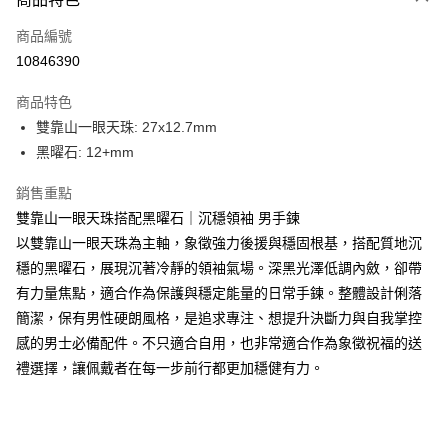
6 期 0 利率 每期
NT$466
21家銀行
合作金庫商業銀行
第一商業銀行
商品編號
華南商業銀行
彰化商業銀行
合作金庫商業銀行
第一商業銀行
10846390
LINE Pay
上海商業儲蓄銀行
台北富邦商業銀行
華南商業銀行
彰化商業銀行
國泰世華商業銀行
兆豐國際商業銀行
Apple Pay
上海商業儲蓄銀行
台北富邦商業銀行
商品特色
臺灣中小企業銀行
台中商業銀行
國泰世華商業銀行
兆豐國際商業銀行
雙靠山一眼天珠: 27x12.7mm
匯豐（台灣）商業銀行
華泰商業銀行
街口支付
臺灣中小企業銀行
台中商業銀行
黑曜石: 12+mm
聯邦商業銀行
遠東國際商業銀行
匯豐（台灣）商業銀行
華泰商業銀行
悠遊付
元大商業銀行
永豐商業銀行
聯邦商業銀行
遠東國際商業銀行
銷售重點
玉山商業銀行
星展（台灣）商業銀行
元大商業銀行
永豐商業銀行
ATM付款
台新國際商業銀行
中國信託商業銀行
雙靠山一眼天珠搭配黑曜石｜沉穩領袖 男手鍊
玉山商業銀行
星展（台灣）商業銀行
台灣樂天信用卡公司
以雙靠山一眼天珠為主軸，象徵強力後援與穩固根基，搭配質地沉
台新國際商業銀行
中國信託商業銀行
運送方式
台灣樂天信用卡公司
穩的黑曜石，展現沉著冷靜的領袖氣場。深黑光澤低調內斂，卻帶
台灣-本島宅配-滿$1000免運費
有力量焦點，適合作為保護與穩定能量的日常手鍊。整體設計俐落
簡潔，保有男性硬朗風格，是追求專注、想提升決斷力與自我掌控
每筆NT$65，滿NT$1,000(含以上)免運費
感的男士必備配件。不只適合自用，也非常適合作為象徵祝福的送
台灣-離島宅配
禮選擇，讓佩戴者在每一步前行都更加穩健有力。
每筆NT$300
香港/澳門
查看運費