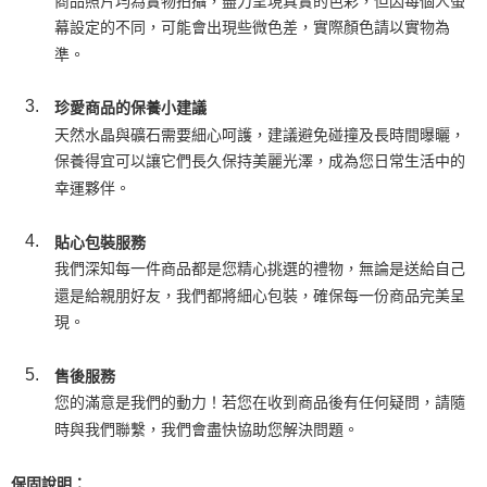
商品照片均為實物拍攝，盡力呈現真實的色彩，但因每個人螢
幕設定的不同，可能會出現些微色差，實際顏色請以實物為
準。
珍愛商品的保養小建議
天然水晶與礦石需要細心呵護，建議避免碰撞及長時間曝曬，
保養得宜可以讓它們長久保持美麗光澤，成為您日常生活中的
幸運夥伴。
貼心包裝服務
我們深知每一件商品都是您精心挑選的禮物，無論是送給自己
還是給親朋好友，我們都將細心包裝，確保每一份商品完美呈
現。
售後服務
您的滿意是我們的動力！若您在收到商品後有任何疑問，請隨
時與我們聯繫，我們會盡快協助您解決問題。
保固說明：