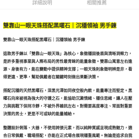
詳細說明
相關推薦
美國/加拿大/澳洲/紐西蘭/英國
查看運費
馬來西亞/新加坡/泰國
查看運費
雙靠山一眼天珠搭配黑曜石｜沉穩領袖 男手鍊
雙靠山一眼天珠搭配黑曜石｜沉穩領袖 男手鍊
這款男手鍊以「雙靠山一眼天珠」為核心，象徵穩固後盾與清晰洞察力，
是許多重視事業與人際布局的男性最青睞的能量象徵。雙靠山寓意左右逢
源、身後有力，能在變動中提供精神支撐；一眼天珠則象徵明辨是非，看
得更遠、更準，幫助佩戴者在關鍵時刻做出果斷決策。
搭配沉穩的天然黑曜石，深黑光澤如同夜空般內斂，能量專注而堅定。黑
曜石向來被視為強大的守護之石，能協助沉澱情緒、穩住思緒，讓人在壓
力與挑戰下保持冷靜，不被外界雜訊左右。對需要高度專注、常面對重要
決策的男士，更是不可或缺的能量補給。
整體設計俐落、大器，不使用誇張元素，而以純粹質感呈現成熟魅力，適
合日常佩戴、職場搭配，亦能在正式場合展現穩重風範。無論是追求自我