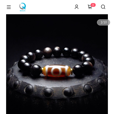
0
1
/
10