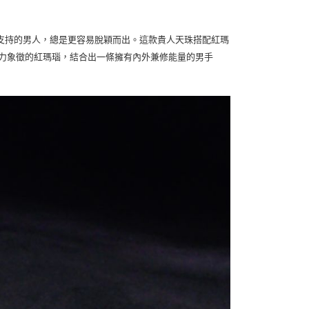
支持的男人，總是更容易脫穎而出。這款貴人天珠搭配紅瑪
動力象徵的紅瑪瑙，結合出一條擁有內外兼修能量的男手