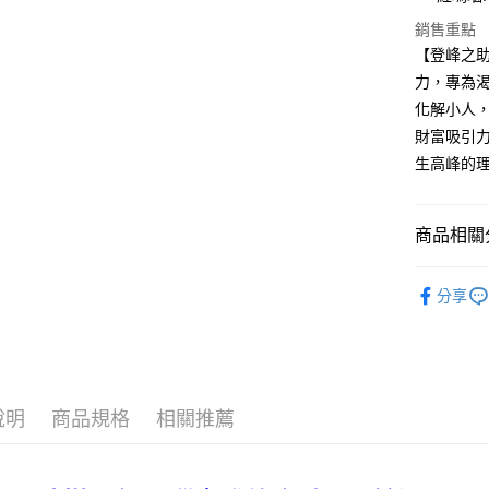
匯豐（
街口支付
臺灣中
銷售重點
聯邦商
匯豐（
悠遊付
【登峰之
元大商
聯邦商
玉山商
力，專為
元大商
ATM付款
台新國
化解小人
玉山商
台灣樂
台新國
財富吸引
台灣樂
生高峰的
運送方式
台灣-本島宅
每筆NT$6
商品相關分
台灣-離島
手鍊男女
分享
每筆NT$3
人氣商品
香港/澳門
全部商品
美國/加拿
說明
商品規格
相關推薦
馬來西亞/