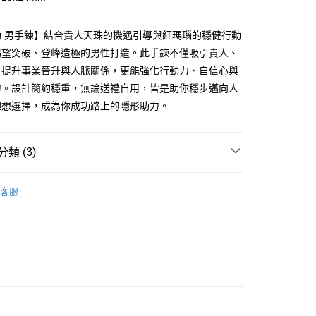
台灣）商業銀行
華泰商業銀行
小企業銀行
台中商業銀行
業銀行
遠東國際商業銀行
台灣）商業銀行
華泰商業銀行
助 男手鍊】結合貴人天珠的機遇引導與紅瑪瑙的穩健行動
業銀行
永豐商業銀行
業銀行
遠東國際商業銀行
業銀行
星展（台灣）商業銀行
渴望突破、登峰造極的男性打造。此手鍊不僅吸引貴人、
業銀行
永豐商業銀行
際商業銀行
中國信託商業銀行
，提升事業晉升與人脈關係，更能強化行動力、自信心與
業銀行
星展（台灣）商業銀行
天信用卡公司
際商業銀行
中國信託商業銀行
力。設計簡約穩重，無論送禮自用，皆是助你穩步邁向人
天信用卡公司
理想選擇，成為你成功路上的隱形助力。
配-滿$1000免運費
5，滿NT$1,000(含以上)免運費
類 (3)
宅配
客服
00
推薦
查看運費
大/澳洲/紐西蘭/英國
查看運費
新加坡/泰國
查看運費