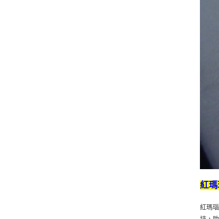
紅瑪
紅瑪
持，