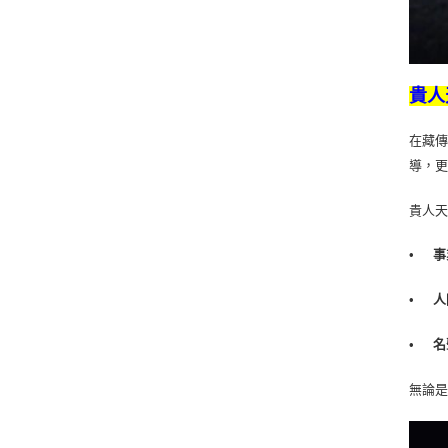
貴人
在藏
導，
貴人
•
事
•
人
•
名
無論