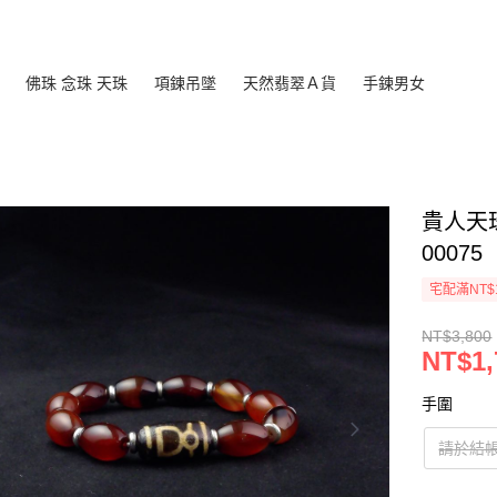
佛珠 念珠 天珠
項鍊吊墜
天然翡翠Ａ貨
手鍊男女
貴人天
00075
宅配滿NT$
NT$3,800
NT$1,
手圍
請於結