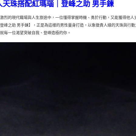
人天珠搭配紅瑪瑙｜登峰之助 男手鍊
爭激烈的現代職場與人生旅途中，一位懂得掌握時機、勇於行動，又能獲得他人
登峰之助 男手鍊】，正是為這樣的男性量身打造，以象徵貴人緣的天珠與行
成就每一位渴望突破自我、登峰造極的你。