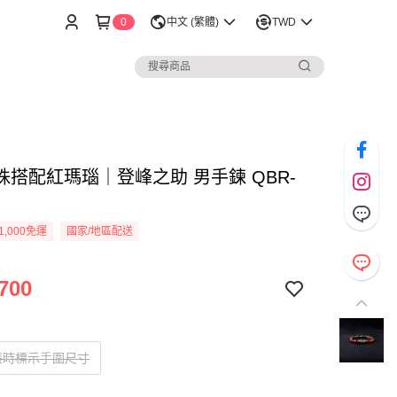
0
中文 (繁體)
TWD
珠搭配紅瑪瑙｜登峰之助 男手鍊 QBR-
1,000免運
國家/地區配送
700
帳時標示手圍尺寸