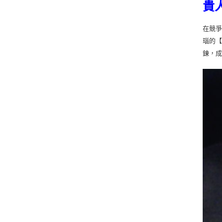
貴
在競
瑙的【
鍊，