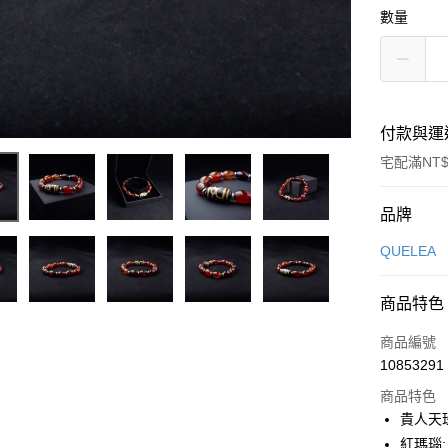
數量
付款與運
宅配滿NT$
付款方式
品牌
信用卡一
QUELEA
信用卡分
商品特色
3 期 
商品編號
6 期 
合作金
10853291
華南商
合作金
LINE Pay
上海商
商品特色
華南商
國泰世
貴人天珠:
Apple Pay
上海商
臺灣中
紅瑪瑙: 
國泰世