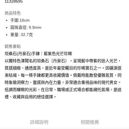
11328695
LINE Pay
上海商業儲蓄銀行
台北富邦商業銀行
華南商業銀行
彰化商業銀行
國泰世華商業銀行
兆豐國際商業銀行
Apple Pay
上海商業儲蓄銀行
台北富邦商業銀行
商品特色
臺灣中小企業銀行
台中商業銀行
國泰世華商業銀行
兆豐國際商業銀行
手圍:16cm
匯豐（台灣）商業銀行
華泰商業銀行
街口支付
臺灣中小企業銀行
台中商業銀行
圓珠直徑: 9.9mm
聯邦商業銀行
遠東國際商業銀行
匯豐（台灣）商業銀行
華泰商業銀行
悠遊付
元大商業銀行
永豐商業銀行
重量: 32.7克
聯邦商業銀行
遠東國際商業銀行
玉山商業銀行
星展（台灣）商業銀行
元大商業銀行
永豐商業銀行
ATM付款
台新國際商業銀行
中國信託商業銀行
銷售重點
玉山商業銀行
星展（台灣）商業銀行
台灣樂天信用卡公司
坦桑石(丹泉石)手鍊｜藍紫色光芒珍稀
台新國際商業銀行
中國信託商業銀行
運送方式
台灣樂天信用卡公司
以獨特色澤聞名的坦桑石（丹泉石），呈現藍中帶紫的迷人光芒，
台灣-本島宅配-滿$1000免運費
質感細緻、通透度高，是近年最受矚目的珍稀寶石之一。因礦源逐
漸枯竭，每一條手鍊都更具收藏價值。佩戴時能散發優雅氣質，同
每筆NT$65，滿NT$1,000(含以上)免運費
時象徵洞察力、靈感與內在力量，非常適合重視品味的現代男女。
台灣-離島宅配
低調而耀眼的光彩，在日常、職場或正式場合都能襯托氣場，是送
每筆NT$300
禮、收藏與自用的絕佳選擇。
香港/澳門
查看運費
美國/加拿大/澳洲/紐西蘭/英國
查看運費
詳細說明
相關推薦
馬來西亞/新加坡/泰國
查看運費