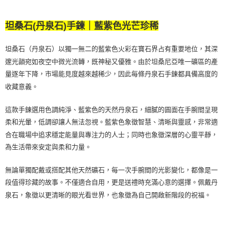
坦桑石(丹泉石)手鍊｜藍紫色光芒珍稀
坦桑石（丹泉石）以獨一無二的藍紫色火彩在寶石界占有重要地位，其深
邃光韻宛如夜空中微光流轉，既神秘又優雅。由於坦桑尼亞唯一礦區的產
量逐年下降，市場能見度越來越稀少，因此每條丹泉石手鍊都具備高度的
收藏意義。
這款手鍊選用色調純淨、
藍紫色
的天然丹泉石，細膩的圓面在手腕間呈現
柔和光暈，低調卻讓人無法忽視。藍紫色象徵智慧、清晰與靈感，非常適
合在職場中追求穩定能量與專注力的人士；同時也象徵深層的心靈平靜，
為生活帶來安定與柔和力量。
無論單獨配戴或搭配其他天然礦石，每一次手腕間的光影變化，都像是一
段值得珍藏的故事。不僅適合自用，更是送禮時充滿心意的選擇。佩戴丹
泉石，象徵以更清晰的眼光看世界，也象徵為自己開啟新階段的祝福。