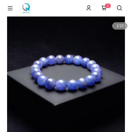
0
1
/
10