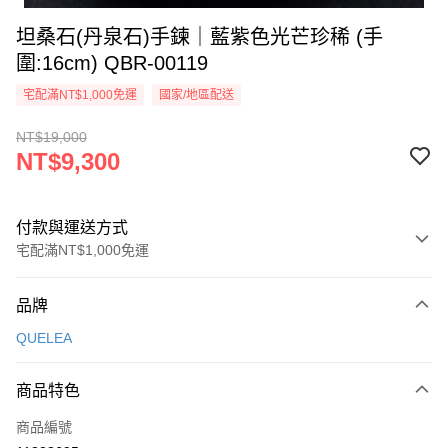
坦桑石(丹泉石)手鍊｜藍紫色光芒珍稀 (手
圍:16cm) QBR-00119
宅配滿NT$1,000免運
國家/地區配送
NT$19,000
NT$9,300
付款與運送方式
宅配滿NT$1,000免運
付款方式
品牌
信用卡一次付款
QUELEA
信用卡分期付款
3 期 0 利率 每期
NT$3,100
21家銀行
商品特色
6 期 0 利率 每期
NT$1,550
21家銀行
合作金庫商業銀行
第一商業銀行
商品編號
華南商業銀行
彰化商業銀行
合作金庫商業銀行
第一商業銀行