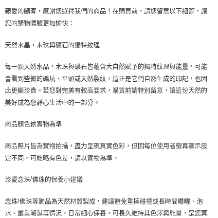
親愛的顧客，感謝您選擇我們的商品！在購買前，請您留意以下細節，讓
您的購物體驗更加愉快：
天然水晶，木珠與礦石的獨特紋理
每一顆天然水晶，木珠與礦石皆蘊含大自然賦予的獨特紋理與能量，可能
會看到些微的礦坑、平頭或天然裂紋，這正是它們自然生成的印記，也因
此更顯珍貴。若您對完美有較高要求，購買前請特別留意，讓這份天然的
美好成為您靜心生活中的一部分。
商品顏色依實物為準
商品照片皆為實物拍攝，盡力呈現真實色彩，但因每位使用者螢幕顯示設
定不同，可能略有色差，請以實物為準。
珍愛念珠
佛珠的保養小建議
/
念珠
佛珠等飾品為天然材質製成，建議避免重摔碰撞或長時間曝曬、泡
/
水、嚴重潮濕等情況，日常細心保養，可長久維持其色澤與能量，是您冥