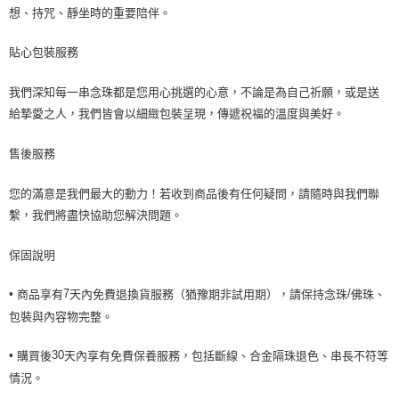
想、持咒、靜坐時的重要陪伴。
貼心包裝服務
我們深知每一串念珠都是您用心挑選的心意，不論是為自己祈願，或是送
給摯愛之人，我們皆會以細緻包裝呈現，傳遞祝福的溫度與美好。
售後服務
您的滿意是我們最大的動力！若收到商品後有任何疑問，請隨時與我們聯
繫，我們將盡快協助您解決問題。
保固說明
•
商品享有
天內免費退換貨服務（猶豫期非試用期），請保持念珠
佛珠、
7
/
包裝與內容物完整。
•
購買後
天內享有免費保養服務，包括斷線、合金隔珠退色、串長不符等
30
情況。