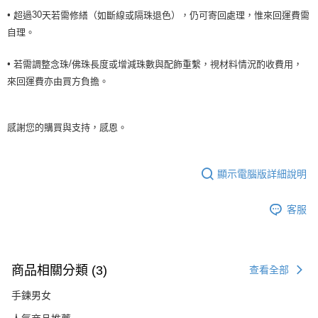
•
超過
天若需修繕（如斷線或隔珠退色），仍可寄回處理，惟來回運費需
30
自理。
•
若需調整念珠
佛珠長度或增減珠數與配飾重繫，視材料情況酌收費用，
/
來回運費亦由買方負擔。
感謝您的購買與支持，感恩。
顯示電腦版詳細說明
客服
商品相關分類 (3)
查看全部
手鍊男女