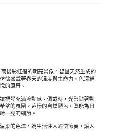
日雨後彩虹般的明亮景象。碧璽天然生成的
彷彿盛載著春天的溫度與生命力。色澤鮮
悅的風景。
讓視覺充滿流動感。佩戴時，光影隨著動
希望的氛圍。這樣的自然顯色，既能為日
睛一亮的細節。
溫柔的色澤，為生活注入輕快節奏，讓人