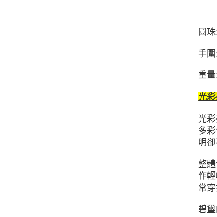
圓珠:
手圍:
重量:
光彩
光彩
多彩
明卻
整體
作輕
常穿
碧璽