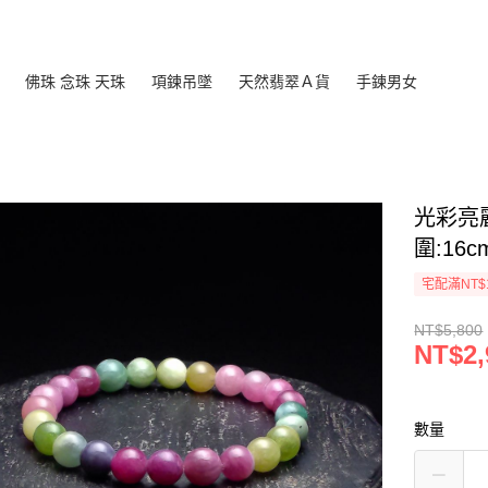
佛珠 念珠 天珠
項鍊吊墜
天然翡翠Ａ貨
手鍊男女
光彩亮
圍:16c
宅配滿NT$
NT$5,800
NT$2,
數量