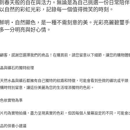
到春天般的自在與活力。無論是為自己挑選一份日常陪伴
以自然的彩虹光彩，記錄每一個值得微笑的時刻。
鮮明・自然顯色，是一種不需刻意的美。光彩亮麗碧璽手
多一分明亮與好心情。
的顧客，感謝您選擇我們的商品！在購買前，請您留意以下細節，讓您的購物體
水晶與礦石的獨特紋理
顆天然水晶與礦石都擁有自己獨特的紋路和特徵，可能會看到些微的礦坑或平頭
選購時特別留意，讓這份美麗為您的生活增添獨特的色彩。
顏色依實物為準
照片均為實物拍攝，盡力呈現真實的色彩，但因每個人螢幕設定的不同，可能會
商品的保養小建議