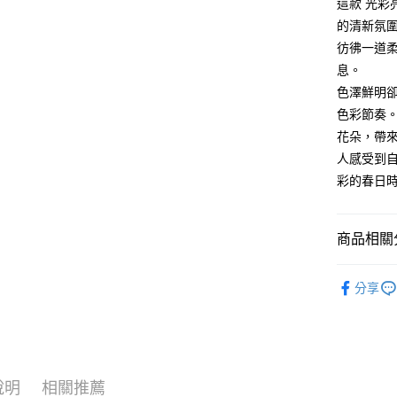
玉山商
這款 光
元大商
ATM付款
台新國
的清新氛
玉山商
台灣樂
台新國
彷彿一道
台灣樂
息。
運送方式
色澤鮮明
台灣-本島宅
色彩節奏
每筆NT$6
花朵，帶
人感受到
台灣-離島
彩的春日
每筆NT$3
香港/澳門
商品相關分
美國/加拿
手鍊男女
馬來西亞/
分享
人氣商品
全部商品
說明
相關推薦