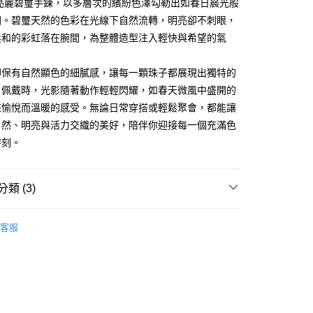
業銀行
星展（台灣）商業銀行
彩亮麗碧璽手鍊，以多層次的繽紛色澤勾勒出如春日晨光般
業銀行
永豐商業銀行
際商業銀行
中國信託商業銀行
圍。碧璽天然的色彩在光線下自然流轉，明亮卻不刺眼，
業銀行
星展（台灣）商業銀行
天信用卡公司
際商業銀行
中國信託商業銀行
柔和的彩虹落在腕間，為整體造型注入輕快與希望的氣
天信用卡公司
卻保有自然顯色的細膩感，讓每一顆珠子都展現出獨特的
配-滿$1000免運費
。佩戴時，光影隨著動作輕輕閃耀，如春天微風中盛開的
5，滿NT$1,000(含以上)免運費
來愉悅而溫暖的感受。無論日常穿搭或輕鬆聚會，都能讓
自然、明亮與活力交織的美好，陪伴你迎接每一個充滿色
宅配
時刻。
00
查看運費
類 (3)
大/澳洲/紐西蘭/英國
查看運費
新加坡/泰國
查看運費
客服
推薦