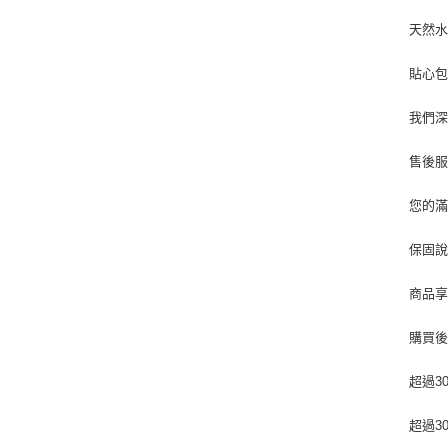
天然
貼心
我們
售後
您的
保固
商品享
購買後
超過3
超過3