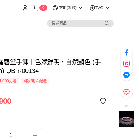
0
中文 (繁體)
TWD
麗碧璽手鍊｜色澤鮮明・自然顯色 (手
m) QBR-00134
1,000免運
國家/地區配送
900