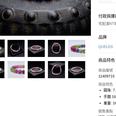
付款與運
宅配滿NT$
付款方式
品牌
信用卡一
QUELEA
信用卡分
商品特色
3 期 
商品編號
6 期 
合作金
11409715
華南商
合作金
LINE Pay
上海商
商品特色
華南商
國泰世
圓珠: 7
Apple Pay
上海商
臺灣中
手圍:1
國泰世
匯豐（
街口支付
臺灣中
重量: 1
聯邦商
匯豐（
悠遊付
元大商
銷售重點
聯邦商