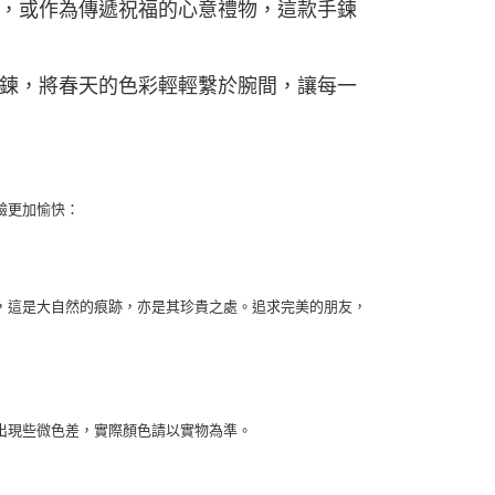
，或作為傳遞祝福的心意禮物，這款手鍊
鍊，將春天的色彩輕輕繫於腕間，讓每一
驗更加愉快：
，這是大自然的痕跡，亦是其珍貴之處。追求完美的朋友，
出現些微色差，實際顏色請以實物為準。