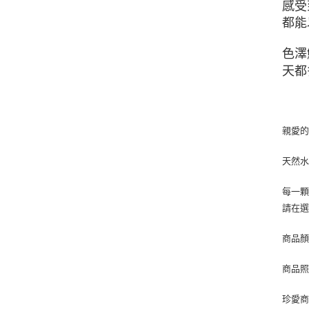
感受
都能
色澤
天都
親愛
天然
每一
請在
商品
商品
珍愛