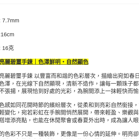
 7.7mm
16cm
 16克
亮麗碧璽手鍊｜色澤鮮明・自然顯色
亮麗碧璽手鍊 以豐富而和諧的色彩層次，描繪出宛如春
色澤，在光線下自然顯現，清新不造作，讓每一顆珠子都
不張揚，展現恰到好處的光彩，為腕間添上一抹輕快而愉
色感如同花開時節的繽紛層次，從柔和到亮彩自然銜接，
輕變化，宛若彩虹在手腕間悄然展開，帶來輕盈、樂觀與
搭增添亮點，也能在休閒聚會或春夏外出時，成為讓人眼
的色彩不只是一種裝飾，更像是一份心情的延伸。明亮卻