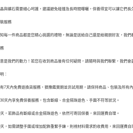
水晶與礦石需要細心呵護，建議避免碰撞及長時間曝曬，保養得宜可以讓它們長
包裝服務
深知每一件商品都是您精心挑選的禮物，無論是送給自己還是給親朋好友，我們
服務
滿意是我們的動力！若您在收到商品後有任何疑問，請隨時與我們聯繫，我們會
說明：
有7天內免費退換貨服務，猶豫鑑賞期並非試用期，請保持商品、包裝及所有
30天內享免費保養服務，包含斷線、合金隔珠退色、手圍不符等狀況。
0天，若飾品有斷線或合金隔珠退色，依然可寄回保養，來回運費自理。
0天，如需調整手圍或增加配飾重繫手鍊，則視材料需求酌收費用，來回運費自