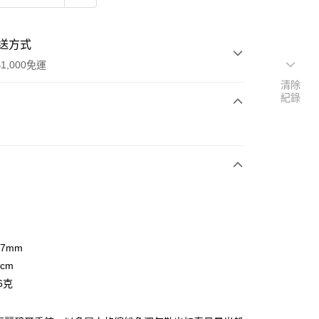
送方式
1,000免運
清除
紀錄
次付款
期付款
0 利率 每期
NT$966
21家銀行
0 利率 每期
NT$483
21家銀行
庫商業銀行
第一商業銀行
業銀行
彰化商業銀行
庫商業銀行
第一商業銀行
業儲蓄銀行
台北富邦商業銀行
業銀行
彰化商業銀行
華商業銀行
兆豐國際商業銀行
.7mm
業儲蓄銀行
台北富邦商業銀行
小企業銀行
台中商業銀行
6cm
華商業銀行
兆豐國際商業銀行
台灣）商業銀行
華泰商業銀行
小企業銀行
台中商業銀行
6克
業銀行
遠東國際商業銀行
台灣）商業銀行
華泰商業銀行
業銀行
永豐商業銀行
業銀行
遠東國際商業銀行