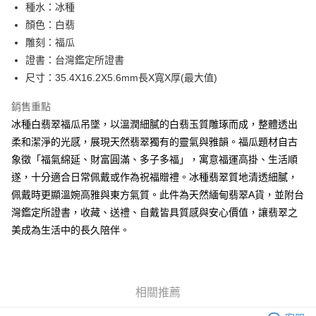
LINE Pay
種水：冰種
上海商業儲蓄銀行
台北富邦商業銀行
華南商業銀行
彰化商業銀行
國泰世華商業銀行
兆豐國際商業銀行
顏色：白翡
Apple Pay
上海商業儲蓄銀行
台北富邦商業銀行
臺灣中小企業銀行
台中商業銀行
雕刻：福瓜
國泰世華商業銀行
兆豐國際商業銀行
匯豐（台灣）商業銀行
華泰商業銀行
街口支付
臺灣中小企業銀行
台中商業銀行
證書：台灣鑑定所證書
聯邦商業銀行
遠東國際商業銀行
匯豐（台灣）商業銀行
華泰商業銀行
尺寸：35.4X16.2X5.6mm長X寬X厚(最大值)
悠遊付
元大商業銀行
永豐商業銀行
聯邦商業銀行
遠東國際商業銀行
玉山商業銀行
星展（台灣）商業銀行
元大商業銀行
永豐商業銀行
銷售重點
ATM付款
台新國際商業銀行
中國信託商業銀行
玉山商業銀行
星展（台灣）商業銀行
冰種白翡翠福瓜吊墜，以溫潤細膩的白翡玉質雕琢而成，整體透出
台灣樂天信用卡公司
台新國際商業銀行
中國信託商業銀行
柔和潔淨的光感，展現天然翡翠獨有的靈氣與雅韻。福瓜題材自古
運送方式
台灣樂天信用卡公司
象徵「福氣綿延、財富圓滿、多子多福」，寓意福運高掛、生活順
台灣-本島宅配-滿$1000免運費
遂，十分適合日常佩戴或作為祝福贈禮。冰種翡翠質地清透細膩，
每筆NT$65，滿NT$1,000(含以上)免運費
佩戴時更顯溫婉高雅與東方氣質。此件為天然緬甸翡翠A貨，並附台
台灣-離島宅配
灣鑑定所證書，收藏、送禮、自戴皆具質感與安心價值，讓翡翠之
每筆NT$300
美成為生活中的長久陪伴。
香港/澳門
查看運費
美國/加拿大/澳洲/紐西蘭/英國
查看運費
相關推薦
馬來西亞/新加坡/泰國
查看運費