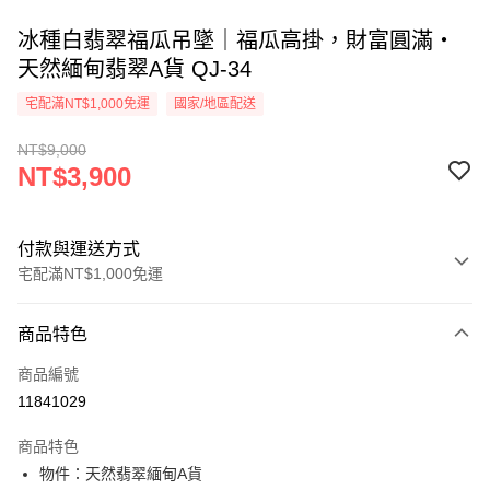
冰種白翡翠福瓜吊墜｜福瓜高掛，財富圓滿・
天然緬甸翡翠A貨 QJ-34
宅配滿NT$1,000免運
國家/地區配送
NT$9,000
NT$3,900
付款與運送方式
宅配滿NT$1,000免運
付款方式
商品特色
信用卡一次付款
商品編號
信用卡分期付款
11841029
3 期 0 利率 每期
NT$1,300
21家銀行
商品特色
6 期 0 利率 每期
NT$650
21家銀行
合作金庫商業銀行
第一商業銀行
物件：天然翡翠緬甸A貨
華南商業銀行
彰化商業銀行
合作金庫商業銀行
第一商業銀行