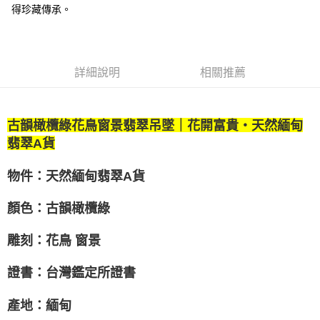
得珍藏傳承。
詳細說明
相關推薦
古韻橄欖綠花鳥窗景翡翠吊墜｜花開富貴・天然緬甸
翡翠A貨
物件：天然緬甸翡翠A貨
顏色：古韻橄欖綠
雕刻：花鳥 窗景
證書：台灣鑑定所證書
產地：緬甸