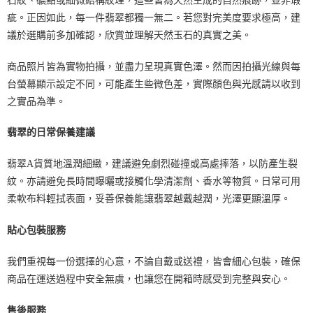
石紋、礦點或細微結構紋理，這些皆為天然生成的自然痕跡，並非瑕
疵。正因如此，每一件翡翠都獨一無二。若您對完美度要求極高，建
議於選購前多加確認，欣賞並理解天然玉石的真實之美。
商品照片皆為實物拍攝，並盡力呈現真實色澤。然而因拍攝光線與每
台螢幕顯示設定不同，可能產生些微色差，實際顏色與光感請以收到
之實品為準。
翡翠的日常保養建議
翡翠A貨質地溫潤細緻，建議避免劇烈碰撞或高處摔落，以防產生裂
紋。亦請避免長時間曝曬或接觸化學清潔劑、香水等物質。日常可用
柔軟布料輕拭表面，妥善保養能讓翡翠越戴越潤，光澤更顯溫厚。
貼心包裝服務
我們重視每一份選擇的心意，不論自戴或送禮，皆會細心包裝，確保
商品在運送過程中安全無虞，也讓您在開箱時感受到完整與安心。
售後服務