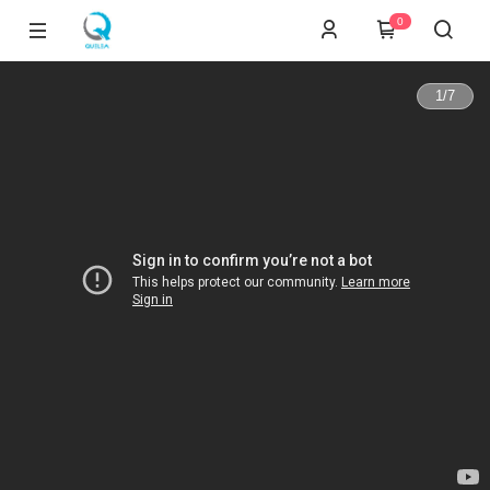
0
1
/
7