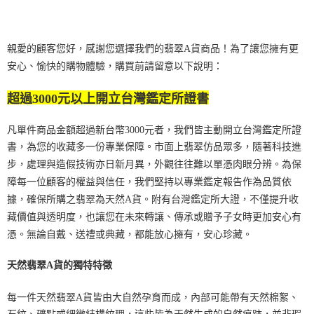
親愛的顧客您好，感謝您選擇我們的翡翠A貨商品！為了讓您擁有更
安心、愉快的購物體驗，購買前請留意以下說明：
超過3000元以上開立台灣鑑定所證書
凡單件商品金額超過新台幣3000元者，我們皆主動開立台灣鑑定所證
書，為您的收藏多一份專業保障。市面上翡翠仿品眾多，隨著科技進
步，處理與造假技術亦日新月異，外觀往往難以單憑肉眼分辨。為保
障每一位顧客的權益與信任，我們堅持以專業鑑定報告作為品質依
據，確保所購之翡翠為天然A貨。附有台灣鑑定所大證，不僅提升收
藏價值與透明度，也讓您在未來轉讓、傳承或贈予子女時更加安心有
憑。無論自戴、送禮或典藏，都能放心擁有，安心珍藏。
天然翡翠A貨的獨特特徵
每一件天然翡翠A貨皆由大自然孕育而成，內部可能帶有天然棉絮、