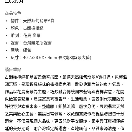
11863304
LINE Pay
上海商業儲蓄銀行
台北富邦商業銀行
華南商業銀行
彰化商業銀行
國泰世華商業銀行
兆豐國際商業銀行
Apple Pay
上海商業儲蓄銀行
台北富邦商業銀行
商品特色
臺灣中小企業銀行
台中商業銀行
國泰世華商業銀行
兆豐國際商業銀行
物件：天然緬甸翡翠A貨
匯豐（台灣）商業銀行
華泰商業銀行
街口支付
臺灣中小企業銀行
台中商業銀行
顏色：古韻橄欖綠
聯邦商業銀行
遠東國際商業銀行
匯豐（台灣）商業銀行
華泰商業銀行
悠遊付
元大商業銀行
永豐商業銀行
雕刻：花鳥 窗景
聯邦商業銀行
遠東國際商業銀行
玉山商業銀行
星展（台灣）商業銀行
證書：台灣鑑定所證書
元大商業銀行
永豐商業銀行
ATM付款
台新國際商業銀行
中國信託商業銀行
玉山商業銀行
星展（台灣）商業銀行
產地：緬甸
台灣樂天信用卡公司
台新國際商業銀行
中國信託商業銀行
尺寸：40.7x38.6X7.4mm 長X寬X厚(最大值)
運送方式
台灣樂天信用卡公司
台灣-本島宅配-滿$1000免運費
銷售重點
古韻橄欖綠花鳥窗景翡翠吊墜，嚴選天然緬甸翡翠A貨打造，色澤溫
每筆NT$65，滿NT$1,000(含以上)免運費
潤沉穩，呈現獨具韻味的橄欖綠色調，散發典雅內斂的東方氣息。
台灣-離島宅配
作品以花鳥窗景為主題，巧妙融合傳統園林藝術與吉祥寓意，花開
每筆NT$300
象徵富貴繁榮，鳥語寓意喜事臨門、生活和樂，窗景則代表開啟美
好視野與幸福未來。整體雕工細膩流暢，層次分明，展現翡翠天然
香港/澳門
查看運費
之美與匠心工藝。無論日常佩戴、收藏鑑賞或作為祝福贈禮皆十分
美國/加拿大/澳洲/紐西蘭/英國
查看運費
適合，不僅展現個人品味，更寄託對平安順遂、家宅興旺與福運綿
延的美好期盼。附台灣鑑定所證書，產地緬甸，品質來源清楚，值
馬來西亞/新加坡/泰國
查看運費