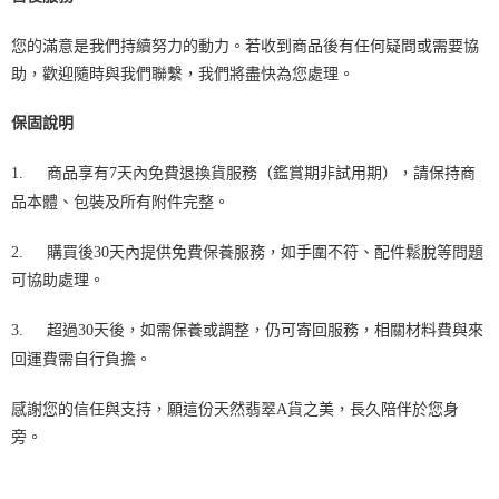
您的滿意是我們持續努力的動力。若收到商品後有任何疑問或需要協
助，歡迎隨時與我們聯繫，我們將盡快為您處理。
保固說明
1.
商品享有7天內免費退換貨服務（鑑賞期非試用期），請保持商
品本體、包裝及所有附件完整。
2.
購買後30天內提供免費保養服務，如手圍不符、配件鬆脫等問題
可協助處理。
3.
超過30天後，如需保養或調整，仍可寄回服務，相關材料費與來
回運費需自行負擔。
感謝您的信任與支持，願這份天然翡翠A貨之美，長久陪伴於您身
旁。