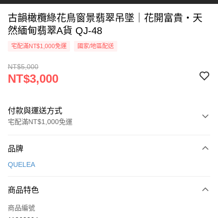
古韻橄欖綠花鳥窗景翡翠吊墜｜花開富貴・天
然緬甸翡翠A貨 QJ-48
宅配滿NT$1,000免運
國家/地區配送
NT$5,000
NT$3,000
付款與運送方式
宅配滿NT$1,000免運
付款方式
品牌
信用卡一次付款
QUELEA
信用卡分期付款
3 期 0 利率 每期
NT$1,000
21家銀行
商品特色
6 期 0 利率 每期
NT$500
21家銀行
合作金庫商業銀行
第一商業銀行
商品編號
華南商業銀行
彰化商業銀行
合作金庫商業銀行
第一商業銀行