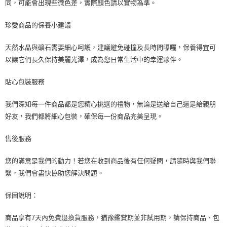
同，可能會出現些微色差，實際顏色請以實物為準。
珍愛商品的保養小建議
天然水晶與礦石需要細心呵護，建議避免碰撞及長時間曝曬，保養得宜可
以讓它們長久保持美麗光澤，成為您日常生活中的幸運夥伴。
貼心包裝服務
我們深知每一件商品都是您精心挑選的禮物，無論是送給自己還是給親朋
好友，我們都將細心包裝，確保每一份商品完美呈現。
售後服務
您的滿意是我們的動力！若您在收到商品後有任何疑問，請隨時與我們聯
繫，我們會盡快協助您解決問題。
保固說明：
商品享有7天內免費退換貨服務，猶豫鑑賞期並非試用期，請保持商品、包