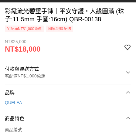
彩霞流光碧璽手鍊｜平安守護・人緣圓滿 (珠
子:11.5mm 手圍:16cm) QBR-00138
宅配滿NT$1,000免運
國家/地區配送
NT$25,000
NT$18,000
付款與運送方式
宅配滿NT$1,000免運
付款方式
品牌
信用卡一次付款
QUELEA
信用卡分期付款
3 期 0 利率 每期
NT$6,000
21家銀行
商品特色
6 期 0 利率 每期
NT$3,000
21家銀行
合作金庫商業銀行
第一商業銀行
商品編號
華南商業銀行
彰化商業銀行
合作金庫商業銀行
第一商業銀行