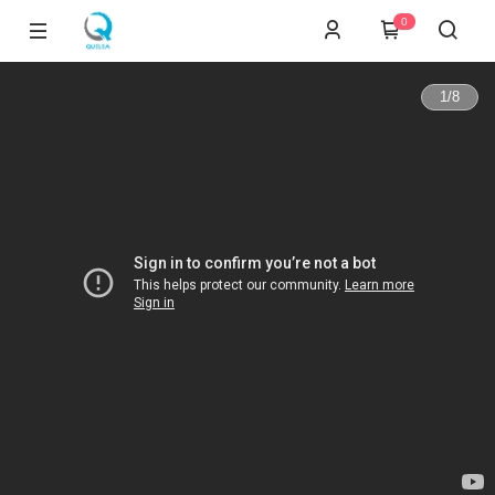
0
1
/
8