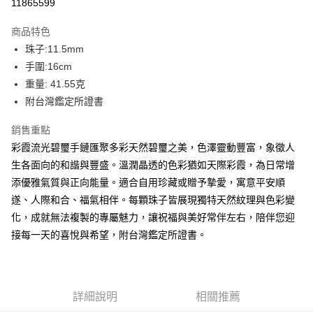
11865599
LINE Pay
上海商業儲蓄銀行
台北富邦商業銀行
華南商業銀行
彰化商業銀行
國泰世華商業銀行
兆豐國際商業銀行
Apple Pay
上海商業儲蓄銀行
台北富邦商業銀行
商品特色
臺灣中小企業銀行
台中商業銀行
國泰世華商業銀行
兆豐國際商業銀行
珠子:11.5mm
匯豐（台灣）商業銀行
華泰商業銀行
街口支付
臺灣中小企業銀行
台中商業銀行
手圍:16cm
聯邦商業銀行
遠東國際商業銀行
匯豐（台灣）商業銀行
華泰商業銀行
悠遊付
元大商業銀行
永豐商業銀行
重量: 41.55克
聯邦商業銀行
遠東國際商業銀行
玉山商業銀行
星展（台灣）商業銀行
附台灣鑑定所證書
元大商業銀行
永豐商業銀行
ATM付款
台新國際商業銀行
中國信託商業銀行
玉山商業銀行
星展（台灣）商業銀行
台灣樂天信用卡公司
銷售重點
台新國際商業銀行
中國信託商業銀行
運送方式
台灣樂天信用卡公司
彩霞流光碧璽手鏈匯聚多彩天然碧璽之美，色澤靈動豐富，象徵人
台灣-本島宅配-滿$1000免運費
生各面向的和諧與豐盛。溫潤晶透的色彩猶如天際彩霞，為日常增
添優雅氣質與正向能量。適合自用珍藏或贈予摯愛，寓意平安順
每筆NT$65，滿NT$1,000(含以上)免運費
遂、人際和合、福氣相伴。每顆珠子皆展現獨特天然紋理與色彩變
台灣-離島宅配
化，成就無法複製的專屬魅力，讓祝福與美好常伴左右，陪伴您迎
每筆NT$300
接每一天的喜悅與希望，附台灣鑑定所證書。
香港/澳門
查看運費
美國/加拿大/澳洲/紐西蘭/英國
查看運費
詳細說明
相關推薦
馬來西亞/新加坡/泰國
查看運費