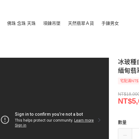
佛珠 念珠 天珠
項鍊吊墜
天然翡翠Ａ貨
手鍊男女
冰玻種
緬甸翡翠
宅配滿NT$
NT$18,00
NT$5,
數量