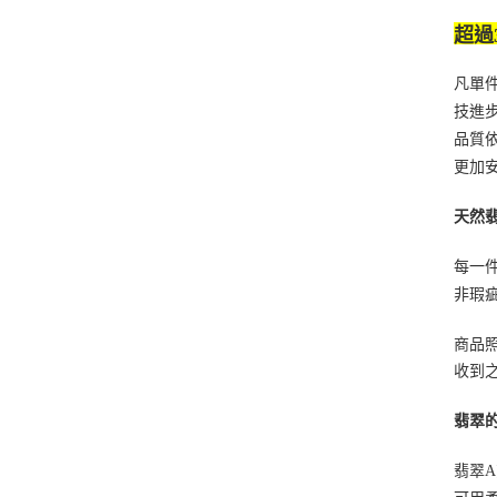
超過
凡單
技進
品質
更加
天然
每一
非瑕
商品
收到
翡翠
翡翠