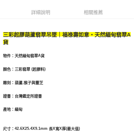
詳細說明
相關推薦
三彩起膠葫蘆翡翠吊墜｜福祿壽如意・天然緬甸翡翠
A
貨
物件：天然緬甸翡翠
貨
A
顏色：三彩翡翠
起膠料
(
)
雕刻：葫蘆
猴子與靈芝
,
證書：台灣鑑定所證書
產地：緬甸
尺寸：
長
寬
厚
最大值
42.6X25.4X9.1mm
X
X
(
)