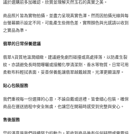
議於選購前多加確認，欣賞並理解天然玉石的真實之美。
商品照片皆為實物拍攝，並盡力呈現真實色澤。然而因拍攝光線與每
台螢幕顯示設定不同，可能產生些微色差，實際顏色與光感請以收到
之實品為準。
翡翠的日常保養建議
翡翠A貨質地溫潤細緻，建議避免劇烈碰撞或高處摔落，以防產生裂
紋。亦請避免長時間曝曬或接觸化學清潔劑、香水等物質。日常可用
柔軟布料輕拭表面，妥善保養能讓翡翠越戴越潤，光澤更顯溫厚。
貼心包裝服務
我們重視每一份選擇的心意，不論自戴或送禮，皆會細心包裝，確保
商品在運送過程中安全無虞，也讓您在開箱時感受到完整與安心。
售後服務
您的滿意是我們持續努力的動力。若收到商品後有任何疑問或需要協