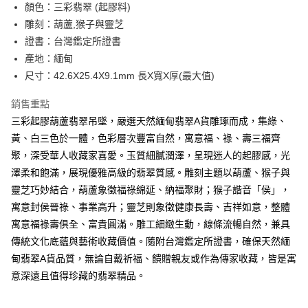
LINE Pay
顏色：三彩翡翠 (起膠料)
上海商業儲蓄銀行
台北富邦商業銀行
華南商業銀行
彰化商業銀行
國泰世華商業銀行
兆豐國際商業銀行
雕刻：葫蘆,猴子與靈芝
Apple Pay
上海商業儲蓄銀行
台北富邦商業銀行
臺灣中小企業銀行
台中商業銀行
證書：台灣鑑定所證書
國泰世華商業銀行
兆豐國際商業銀行
匯豐（台灣）商業銀行
華泰商業銀行
街口支付
臺灣中小企業銀行
台中商業銀行
產地：緬甸
聯邦商業銀行
遠東國際商業銀行
匯豐（台灣）商業銀行
華泰商業銀行
尺寸：42.6X25.4X9.1mm 長X寬X厚(最大值)
悠遊付
元大商業銀行
永豐商業銀行
聯邦商業銀行
遠東國際商業銀行
玉山商業銀行
星展（台灣）商業銀行
元大商業銀行
永豐商業銀行
銷售重點
ATM付款
台新國際商業銀行
中國信託商業銀行
玉山商業銀行
星展（台灣）商業銀行
三彩起膠葫蘆翡翠吊墜，嚴選天然緬甸翡翠A貨雕琢而成，集綠、
台灣樂天信用卡公司
台新國際商業銀行
中國信託商業銀行
黃、白三色於一體，色彩層次豐富自然，寓意福、祿、壽三福齊
運送方式
台灣樂天信用卡公司
聚，深受華人收藏家喜愛。玉質細膩潤澤，呈現迷人的起膠感，光
台灣-本島宅配-滿$1000免運費
澤柔和飽滿，展現優雅高級的翡翠質感。雕刻主題以葫蘆、猴子與
每筆NT$65，滿NT$1,000(含以上)免運費
靈芝巧妙結合，葫蘆象徵福祿綿延、納福聚財；猴子諧音「侯」，
台灣-離島宅配
寓意封侯晉祿、事業高升；靈芝則象徵健康長壽、吉祥如意，整體
每筆NT$300
寓意福祿壽俱全、富貴圓滿。雕工細緻生動，線條流暢自然，兼具
傳統文化底蘊與藝術收藏價值。隨附台灣鑑定所證書，確保天然緬
香港/澳門
查看運費
甸翡翠A貨品質，無論自戴祈福、饋贈親友或作為傳家收藏，皆是寓
美國/加拿大/澳洲/紐西蘭/英國
查看運費
意深遠且值得珍藏的翡翠精品。
馬來西亞/新加坡/泰國
查看運費