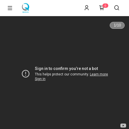
0
1
/
10