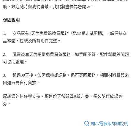
助，歡迎隨時與我們聯繫，我們將盡快為您處理。
保固說明
1.
商品享有7天內免費退換貨服務（鑑賞期非試用期），請保持商
品本體、包裝及所有附件完整。
2.
購買後30天內提供免費保養服務，如手圍不符、配件鬆脫等問題
可協助處理。
3.
超過30天後，如需保養或調整，仍可寄回服務，相關材料費與來
回運費需自行負擔。
感謝您的信任與支持，願這份天然翡翠A貨之美，長久陪伴於您身
旁。
顯示電腦版詳細說明