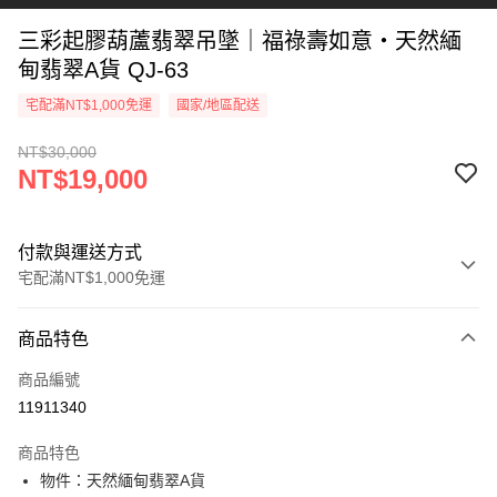
三彩起膠葫蘆翡翠吊墜｜福祿壽如意・天然緬
甸翡翠A貨 QJ-63
宅配滿NT$1,000免運
國家/地區配送
NT$30,000
NT$19,000
付款與運送方式
宅配滿NT$1,000免運
付款方式
商品特色
信用卡一次付款
商品編號
信用卡分期付款
11911340
3 期 0 利率 每期
NT$6,333
21家銀行
商品特色
6 期 0 利率 每期
NT$3,166
21家銀行
合作金庫商業銀行
第一商業銀行
物件：天然緬甸翡翠A貨
華南商業銀行
彰化商業銀行
合作金庫商業銀行
第一商業銀行