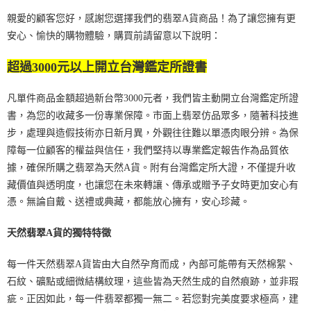
親愛的顧客您好，感謝您選擇我們的翡翠A貨商品！為了讓您擁有更
安心、愉快的購物體驗，購買前請留意以下說明：
超過3000元以上開立台灣鑑定所證書
凡單件商品金額超過新台幣3000元者，我們皆主動開立台灣鑑定所證
書，為您的收藏多一份專業保障。市面上翡翠仿品眾多，隨著科技進
步，處理與造假技術亦日新月異，外觀往往難以單憑肉眼分辨。為保
障每一位顧客的權益與信任，我們堅持以專業鑑定報告作為品質依
據，確保所購之翡翠為天然A貨。附有台灣鑑定所大證，不僅提升收
藏價值與透明度，也讓您在未來轉讓、傳承或贈予子女時更加安心有
憑。無論自戴、送禮或典藏，都能放心擁有，安心珍藏。
天然翡翠A貨的獨特特徵
每一件天然翡翠A貨皆由大自然孕育而成，內部可能帶有天然棉絮、
石紋、礦點或細微結構紋理，這些皆為天然生成的自然痕跡，並非瑕
疵。正因如此，每一件翡翠都獨一無二。若您對完美度要求極高，建