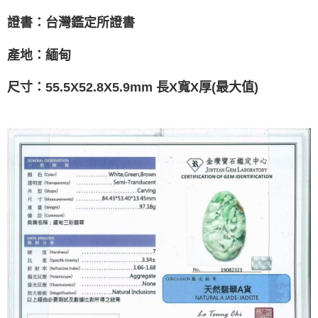
證書：台灣鑑定所證書
產地：緬甸
尺寸：55.5X52.8X5.9mm 長X寬X厚(最大值)