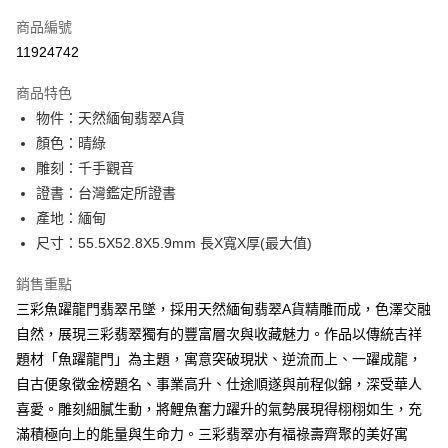
6 期 0 利率 每期
NT$1,633
21家銀行
合作金庫商業銀行
第一商業銀行
商品編號
華南商業銀行
彰化商業銀行
合作金庫商業銀行
第一商業銀行
11924742
LINE Pay
上海商業儲蓄銀行
台北富邦商業銀行
華南商業銀行
彰化商業銀行
國泰世華商業銀行
兆豐國際商業銀行
Apple Pay
上海商業儲蓄銀行
台北富邦商業銀行
商品特色
臺灣中小企業銀行
台中商業銀行
國泰世華商業銀行
兆豐國際商業銀行
物件：天然緬甸翡翠A貨
匯豐（台灣）商業銀行
華泰商業銀行
街口支付
臺灣中小企業銀行
台中商業銀行
顏色：晴綠
聯邦商業銀行
遠東國際商業銀行
匯豐（台灣）商業銀行
華泰商業銀行
悠遊付
元大商業銀行
永豐商業銀行
雕刻：千手觀音
聯邦商業銀行
遠東國際商業銀行
玉山商業銀行
星展（台灣）商業銀行
證書：台灣鑑定所證書
元大商業銀行
永豐商業銀行
ATM付款
台新國際商業銀行
中國信託商業銀行
玉山商業銀行
星展（台灣）商業銀行
產地：緬甸
台灣樂天信用卡公司
台新國際商業銀行
中國信託商業銀行
尺寸：55.5X52.8X5.9mm 長X寬X厚(最大值)
運送方式
台灣樂天信用卡公司
台灣-本島宅配-滿$1000免運費
銷售重點
三彩魚躍龍門翡翠吊墜，採用天然緬甸翡翠A貨精雕而成，色澤交融
每筆NT$65，滿NT$1,000(含以上)免運費
自然，展現三彩翡翠獨有的豐富層次與收藏魅力。作品以傳統吉祥
台灣-離島宅配
題材「魚躍龍門」為主題，寓意突破現狀、逆流而上、一躍成龍，
每筆NT$300
自古便象徵金榜題名、事業高升、仕途順遂與前程似錦，深受華人
喜愛。雕刻細膩生動，將鯉魚奮力躍升的氣勢展現得栩栩如生，充
香港/澳門
查看運費
滿積極向上的能量與生命力。三彩翡翠亦有福祿壽齊聚的美好寓