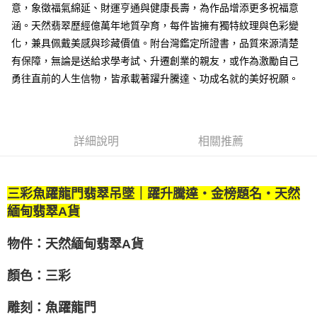
美國/加拿大/澳洲/紐西蘭/英國
查看運費
意，象徵福氣綿延、財運亨通與健康長壽，為作品增添更多祝福意
涵。天然翡翠歷經億萬年地質孕育，每件皆擁有獨特紋理與色彩變
馬來西亞/新加坡/泰國
查看運費
化，兼具佩戴美感與珍藏價值。附台灣鑑定所證書，品質來源清楚
有保障，無論是送給求學考試、升遷創業的親友，或作為激勵自己
勇往直前的人生信物，皆承載著躍升騰達、功成名就的美好祝願。
詳細說明
相關推薦
三彩魚躍龍門翡翠吊墜｜躍升騰達・金榜題名・天然
緬甸翡翠A貨
物件：天然緬甸翡翠A貨
顏色：三彩
雕刻：魚躍龍門