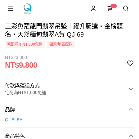
0
三彩魚躍龍門翡翠吊墜｜躍升騰達・金榜題
名・天然緬甸翡翠A貨 QJ-69
宅配滿NT$1,000免運
國家/地區配送
NT$23,000
NT$9,800
付款與運送方式
宅配滿NT$1,000免運
付款方式
品牌
信用卡一次付款
QUELEA
信用卡分期付款
3 期 0 利率 每期
NT$3,266
21家銀行
商品特色