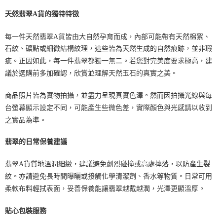
天然翡翠A貨的獨特特徵
每一件天然翡翠A貨皆由大自然孕育而成，內部可能帶有天然棉絮、
石紋、礦點或細微結構紋理，這些皆為天然生成的自然痕跡，並非瑕
疵。正因如此，每一件翡翠都獨一無二。若您對完美度要求極高，建
議於選購前多加確認，欣賞並理解天然玉石的真實之美。
商品照片皆為實物拍攝，並盡力呈現真實色澤。然而因拍攝光線與每
台螢幕顯示設定不同，可能產生些微色差，實際顏色與光感請以收到
之實品為準。
翡翠的日常保養建議
翡翠A貨質地溫潤細緻，建議避免劇烈碰撞或高處摔落，以防產生裂
紋。亦請避免長時間曝曬或接觸化學清潔劑、香水等物質。日常可用
柔軟布料輕拭表面，妥善保養能讓翡翠越戴越潤，光澤更顯溫厚。
貼心包裝服務