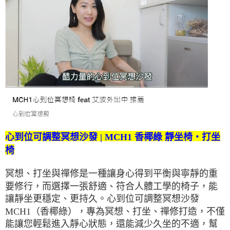
心到位可調整冥想沙發 | MCH1 香椰綠 靜坐椅・打坐
椅
冥想、打坐與禪修是一種讓身心得到平衡與寧靜的重
要修行，而選擇一張舒適、符合人體工學的椅子，能
讓靜坐更穩定、更持久。心到位可調整冥想沙發
MCH1（香椰綠），專為冥想、打坐、禪修打造，不僅
能讓您輕鬆進入靜心狀態，還能減少久坐的不適，幫