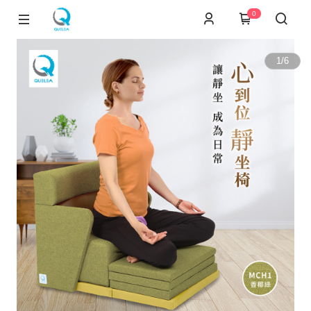
0
1
/
6