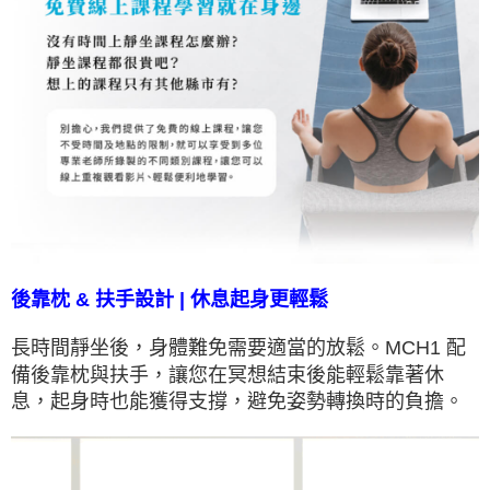
後靠枕 & 扶手設計 | 休息起身更輕鬆
長時間靜坐後，身體難免需要適當的放鬆。MCH1 配
備後靠枕與扶手，讓您在冥想結束後能輕鬆靠著休
息，起身時也能獲得支撐，避免姿勢轉換時的負擔。