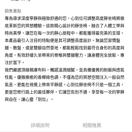
銷售重點
專為尋求深度寧靜與極致舒適的您，心到位可調整高度靜坐椅將徹
底革新您的冥想體驗。這款精心設計的靜坐椅，融合了人體工學與
時尚美學，讓您在每一次的靜心旅程中，都能獲得最完美的支撐。
本產品最引人注目的特點便是其可調整高度設計。無論您習慣盤
腿、散盤，或是雙腳自然垂地，都能輕鬆找到最符合身形的高度與
角度，有效舒緩久坐帶來的脊椎與雙腿壓力，讓身體完全放鬆，專
注於當下。
我們嚴選頂級親膚布料，觸感溫潤細膩，並具備優異的耐磨與透氣
性能。優雅療癒的香椰綠色調，不僅為您的冥想空間注入一股自然
氣息，更能在視覺上帶來平靜感。心到位靜坐椅不只是一個工具，
更是您修行路上的最佳夥伴。它讓您告別不適，享受每一次的寧靜
與自在，讓心靈「到位」。
詳細說明
相關推薦