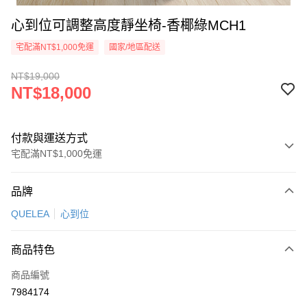
心到位可調整高度靜坐椅-香椰綠MCH1
宅配滿NT$1,000免運
國家/地區配送
NT$19,000
NT$18,000
付款與運送方式
宅配滿NT$1,000免運
付款方式
品牌
信用卡一次付款
QUELEA
心到位
信用卡分期付款
3 期 0 利率 每期
NT$6,000
21家銀行
商品特色
6 期 0 利率 每期
NT$3,000
21家銀行
合作金庫商業銀行
第一商業銀行
商品編號
華南商業銀行
彰化商業銀行
合作金庫商業銀行
第一商業銀行
7984174
LINE Pay
上海商業儲蓄銀行
台北富邦商業銀行
華南商業銀行
彰化商業銀行