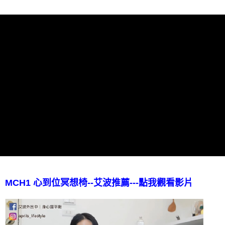
MCH1 心到位冥想椅--艾波推薦---點我觀看影片