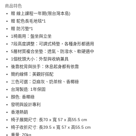
國泰世華商業銀行
兆豐國際商業銀行
Apple Pay
上海商業儲蓄銀行
台北富邦商業銀行
商品特色
臺灣中小企業銀行
台中商業銀行
國泰世華商業銀行
兆豐國際商業銀行
贈 線上課程一年期(限台灣本島)
匯豐（台灣）商業銀行
華泰商業銀行
ATM付款
臺灣中小企業銀行
台中商業銀行
贈 駝色長毛地毯*1
聯邦商業銀行
遠東國際商業銀行
匯豐（台灣）商業銀行
華泰商業銀行
元大商業銀行
永豐商業銀行
贈 防污墊*1
聯邦商業銀行
遠東國際商業銀行
運送方式
玉山商業銀行
星展（台灣）商業銀行
1椅兩用：盤坐與立坐
元大商業銀行
永豐商業銀行
台新國際商業銀行
中國信託商業銀行
台灣-本島宅配-滿$1000免運費
玉山商業銀行
星展（台灣）商業銀行
7段高度調整：可調式椅墊，各種身形都適用
台灣樂天信用卡公司
每筆NT$65，滿NT$1,000(含以上)免運費
台新國際商業銀行
中國信託商業銀行
5層材質複合坐墊：透氣、防潑水、軟硬適中
台灣樂天信用卡公司
1個枕頭大小：外型與收納兼具
台灣-離島宅配
後靠枕背與扶手：休息起身都有依靠
每筆NT$300
簡約線條：美觀好搭配
香港/澳門
查看運費
三色可選：亞麻灰、奶茶棕、香椰綠
台灣製造: 1年保固
美國/加拿大/澳洲/紐西蘭/英國
查看運費
顏色: 香椰綠
馬來西亞/新加坡/泰國
查看運費
發明與設計專利
香港熱銷
椅子展開尺寸: 長70 x 寬 57 x 高55.5 cm
椅子收折尺寸: 長39.5 x 寬 57 x 高55.5 cm
重量: 20kg