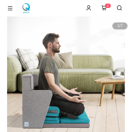
0
1
/
7