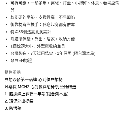
LINE Pay
可拆可組，一墊多用，冥想、打坐、小禮拜、休息、看書靠背…
上海商業儲蓄銀行
台北富邦商業銀行
華南商業銀行
彰化商業銀行
國泰世華商業銀行
兆豐國際商業銀行
等
Apple Pay
上海商業儲蓄銀行
台北富邦商業銀行
臺灣中小企業銀行
台中商業銀行
軟到硬的坐墊，支撐性高，不易凹陷
國泰世華商業銀行
兆豐國際商業銀行
匯豐（台灣）商業銀行
華泰商業銀行
ATM付款
臺灣中小企業銀行
台中商業銀行
後靠枕背與扶手：休息起身都有依靠
聯邦商業銀行
遠東國際商業銀行
匯豐（台灣）商業銀行
華泰商業銀行
特殊85個透氣孔洞設計
元大商業銀行
永豐商業銀行
聯邦商業銀行
遠東國際商業銀行
運送方式
附贈環保袋，外出、居家，收納方便
玉山商業銀行
星展（台灣）商業銀行
元大商業銀行
永豐商業銀行
1個枕頭大小：外型與收納兼具
台新國際商業銀行
中國信託商業銀行
台灣-本島宅配-滿$1000免運費
玉山商業銀行
星展（台灣）商業銀行
台灣樂天信用卡公司
台灣製造、7天試用鑑賞、1年保固 (限台灣本島)
每筆NT$65，滿NT$1,000(含以上)免運費
台新國際商業銀行
中國信託商業銀行
歐盟EN認證
台灣樂天信用卡公司
台灣-離島宅配
銷售重點
每筆NT$300
冥想沙發第一品牌-心到位冥想椅
香港/澳門
查看運費
凡購買 MCH2 心到位冥想椅/打坐椅贈送
美國/加拿大/澳洲/紐西蘭/英國
1. 贈送線上課程一年期(限台灣本島)
查看運費
2. 環保外出提袋
馬來西亞/新加坡/泰國
查看運費
3. 防污墊