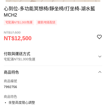
心到位-多功能冥想椅/靜坐椅/打坐椅-湖水藍
MCH2
宅配滿NT$1,000免運
國家/地區配送
NT$17,500
NT$12,500
付款與運送方式
宅配滿NT$1,000免運
付款方式
商品特色
信用卡一次付款
商品編號
信用卡分期付款
7992756
3 期 0 利率 每期
NT$4,166
21家銀行
商品特色
6 期 0 利率 每期
NT$2,083
21家銀行
合作金庫商業銀行
第一商業銀行
坐墊高度隨心調整
華南商業銀行
彰化商業銀行
合作金庫商業銀行
第一商業銀行