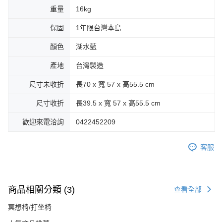
重量
16kg
保固
1年限台灣本島
顏色
湖水藍
產地
台灣製造
尺寸未收折
長70 x 寬 57 x 高55.5 cm
尺寸收折
長39.5 x 寬 57 x 高55.5 cm
歡迎來電洽詢
0422452209
客服
商品相關分類 (3)
查看全部
冥想椅/打坐椅