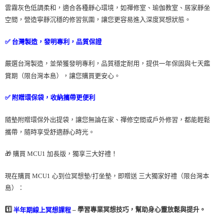
雲霧灰色低調柔和，適合各種靜心環境，如禪修室、瑜伽教室、居家靜坐
空間，營造寧靜沉穩的修習氛圍，讓您更容易進入深度冥想狀態。
✅ 台灣製造，發明專利，品質保證
嚴選台灣製造，並榮獲發明專利，品質穩定耐用，提供一年保固與七天鑑
賞期（限台灣本島），讓您購買更安心。
✅ 附贈環保袋，收納攜帶更便利
隨墊附贈環保外出提袋，讓您無論在家、禪修空間或戶外修習，都能輕鬆
攜帶，隨時享受舒適靜心時光。
🎁 購買 MCU1 加長版，獨享三大好禮！
現在購買 MCU1 心到位冥想墊/打坐墊，即贈送 三大獨家好禮（限台灣本
島）：
1️⃣
– 學習專業冥想技巧，幫助身心靈放鬆與提升。
半年期線上冥想課程