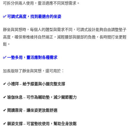
可拆分供兩人使用，靈活適應不同冥想需求。
✅ 可調式高度，找到最適合的坐姿
靜坐與冥想時，每個人的體型與需求不同，可調式設計能夠自由調整墊子
高度，確保脊椎維持自然端正，減輕腰部與腿部的負擔，長時間打坐更輕
鬆。
✅ 一墊多用，靈活應對各種需求
加長版除了靜坐與冥想，還可用於：
✔ 小禮拜 – 給予膝蓋與小腿完整支撐
✔ 瑜伽休息 – 可作為輔助墊，減少關節壓力
✔ 閱讀靠背 – 讓坐姿更放鬆舒適
✔ 躺姿支撐 – 可當墊枕使用，幫助全身放鬆