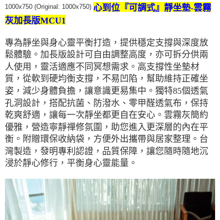
心到位『可調式』靜坐墊-雲霧
1000x750 (Original: 1000x750)
灰加長版MCU1
專為靜坐與身心靈平衡打造，提供穩定支撐與深度放
鬆體驗。加長版設計可自由調整高度，亦可拆分供兩
人使用，靈活適應不同冥想需求。高支撐性坐墊材
質，從軟到硬均衡支撐，不易凹陷，幫助維持正確坐
姿，減少身體負擔，讓意識更易集中。獨特85個透氣
孔洞設計，搭配抗菌、防潑水、零甲醛透氣布，保持
乾爽舒適，讓每一次靜坐都更自在安心。雲霧灰簡約
優雅，營造寧靜禪修氛圍，助您進入更深層的內在平
衡。附贈環保收納袋，方便外出攜帶與居家整理。台
灣製造，發明專利認證，品質保障，讓您隨時隨地沉
浸於靜心修行，平衡身心靈能量。