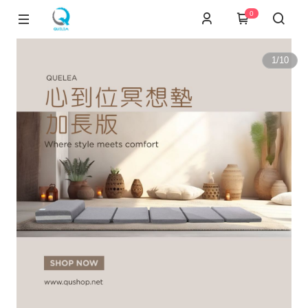
0
1
/
10