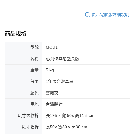
顯示電腦版詳細說明
商品規格
型號
MCU1
名稱
心到位冥想墊長版
重量
5 kg
保固
1年限台灣本島
顏色
雲霧灰
產地
台灣製造
尺寸未收折
長195 x 寬 50x 高11.5 cm
尺寸收折
長50x 寬30 x 高30 cm