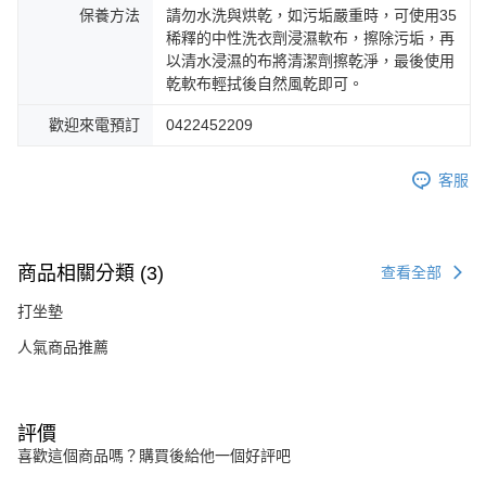
保養方法
請勿水洗與烘乾，如污垢嚴重時，可使用35
稀釋的中性洗衣劑浸濕軟布，擦除污垢，再
以清水浸濕的布將清潔劑擦乾淨，最後使用
乾軟布輕拭後自然風乾即可。
歡迎來電預訂
0422452209
客服
商品相關分類 (3)
查看全部
打坐墊
人氣商品推薦
評價
喜歡這個商品嗎？購買後給他一個好評吧