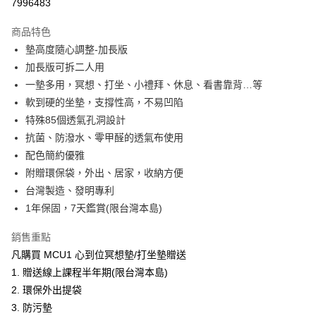
7996483
LINE Pay
上海商業儲蓄銀行
台北富邦商業銀行
華南商業銀行
彰化商業銀行
國泰世華商業銀行
兆豐國際商業銀行
Apple Pay
上海商業儲蓄銀行
台北富邦商業銀行
商品特色
臺灣中小企業銀行
台中商業銀行
國泰世華商業銀行
兆豐國際商業銀行
墊高度隨心調整-加長版
匯豐（台灣）商業銀行
華泰商業銀行
ATM付款
臺灣中小企業銀行
台中商業銀行
加長版可拆二人用
聯邦商業銀行
遠東國際商業銀行
匯豐（台灣）商業銀行
華泰商業銀行
元大商業銀行
永豐商業銀行
一墊多用，冥想、打坐、小禮拜、休息、看書靠背…等
聯邦商業銀行
遠東國際商業銀行
運送方式
玉山商業銀行
星展（台灣）商業銀行
軟到硬的坐墊，支撐性高，不易凹陷
元大商業銀行
永豐商業銀行
台新國際商業銀行
中國信託商業銀行
台灣-本島宅配-滿$1000免運費
玉山商業銀行
星展（台灣）商業銀行
特殊85個透氣孔洞設計
台灣樂天信用卡公司
每筆NT$65，滿NT$1,000(含以上)免運費
台新國際商業銀行
中國信託商業銀行
抗菌、防潑水、零甲醛的透氣布使用
台灣樂天信用卡公司
配色簡約優雅
台灣-離島宅配
附贈環保袋，外出、居家，收納方便
每筆NT$300
台灣製造、發明專利
香港/澳門
查看運費
1年保固，7天鑑賞(限台灣本島)
美國/加拿大/澳洲/紐西蘭/英國
查看運費
銷售重點
凡購買 MCU1 心到位冥想墊/打坐墊贈送
馬來西亞/新加坡/泰國
查看運費
1. 贈送線上課程半年期(限台灣本島)
2. 環保外出提袋
3. 防污墊