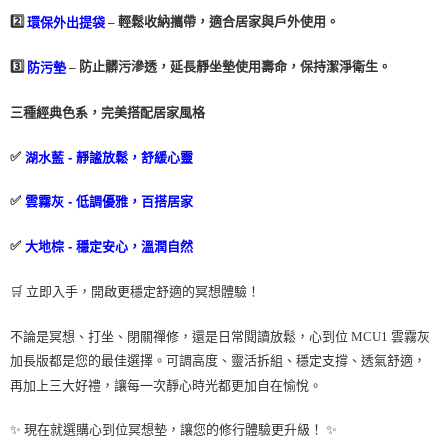
2️⃣
– 輕鬆收納攜帶，適合居家與戶外使用。
環保外出提袋
3️⃣
– 防止髒污滲透，延長靜坐墊使用壽命，保持潔淨衛生。
防污墊
三種經典色系，完美搭配居家風格
✅
湖水藍 - 靜謐放鬆，舒緩心靈
✅
雲霧灰 - 低調優雅，百搭居家
✅
大地棕 - 穩定安心，溫潤自然
🛒 立即入手，開啟更穩定舒適的冥想體驗！
不論是冥想、打坐、閉關禪修，還是日常閱讀放鬆，心到位 MCU1 雲霧灰
加長版都是您的最佳選擇。可調高度、靈活拆組、穩定支撐、透氣舒適，
再加上三大好禮，讓每一次靜心時光都更加自在愉悅。
✨ 現在就選購心到位冥想墊，讓您的修行體驗更升級！ ✨