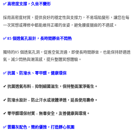
✅ 高密度支撐，久坐不變形
採用高密度材質，提供良好的穩定性與支撐力，不易塌陷變形，讓您在每
一次冥想或禪修中都能維持正確的坐姿，避免腰痠腿麻的不適感。
✅ 85 個透氣孔設計，長時間靜坐不悶熱
獨特的85 個透氣孔洞，促進空氣流通，即使長時間靜坐，也能保持舒適透
氣，減少悶熱與潮濕感，提升整體冥想體驗。
✅ 抗菌、防潑水、零甲醛，健康環保
✔ 抗菌透氣布料 – 抑制細菌滋生，保持墊面潔淨衛生。
✔ 防潑水設計 – 防止汗水或液體滲透，延長使用壽命。
✔ 零甲醛環保材質 – 無毒安全，友善健康與環境。
✅ 雲霧灰配色，簡約優雅，打造靜心氛圍