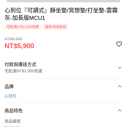
心到位『可調式』靜坐墊/冥想墊/打坐墊-雲霧
灰-加長版MCU1
宅配滿NT$1,000免運
國家/地區配送
NT$8,900
NT$5,900
付款與運送方式
宅配滿NT$1,000免運
付款方式
品牌
信用卡一次付款
心到位
信用卡分期付款
3 期 0 利率 每期
NT$1,966
21家銀行
商品特色
6 期 0 利率 每期
NT$983
21家銀行
合作金庫商業銀行
第一商業銀行
商品編號
華南商業銀行
彰化商業銀行
合作金庫商業銀行
第一商業銀行