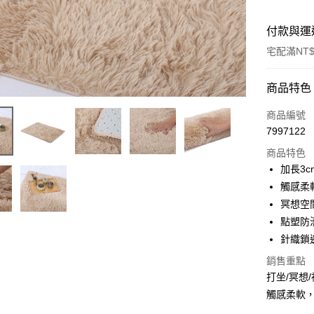
付款與運
宅配滿NT$
付款方式
商品特色
信用卡一
商品編號
7997122
LINE Pay
商品特色
Apple Pay
加長3
觸感柔
ATM付款
冥想空
點塑防
運送方式
針織鎖
銷售重點
台灣-本島宅
打坐/冥想
每筆NT$6
觸感柔軟
台灣-離島