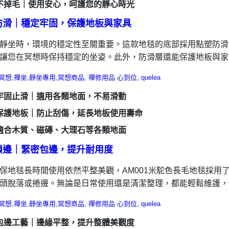
不掉毛｜使用安心，呵護您的靜心時光
防滑｜穩定牢固，保護地板與家具
靜坐時，環境的穩定性至關重要。這款地毯的底部採用點塑防滑
讓您在冥想時保持穩定的坐姿。此外，防滑層還能保護地板與家
牢固止滑｜適用各類地面，不易滑動
保護地板｜防止刮傷，延長地板使用壽命
適合木質、磁磚、大理石等各類地面
鎖邊｜緊密包邊，提升耐用度
保地毯長時間使用依然平整美觀，AM001米駝色長毛地毯採用
頭脫落或捲邊。無論是日常使用還是清潔整理，都能輕鬆維護，
包邊工藝｜邊緣平整，提升整體美觀度