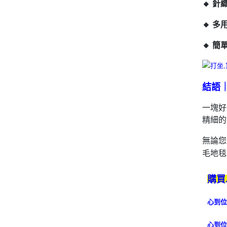
🔸 
🔸 
🔸 
結語
一塊好
精細的
無論您
毛地毯
購買
心到位
心到位