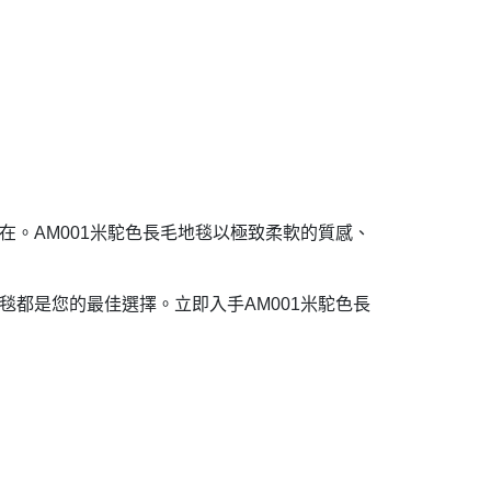
。AM001米駝色長毛地毯以極致柔軟的質感、
都是您的最佳選擇。立即入手AM001米駝色長