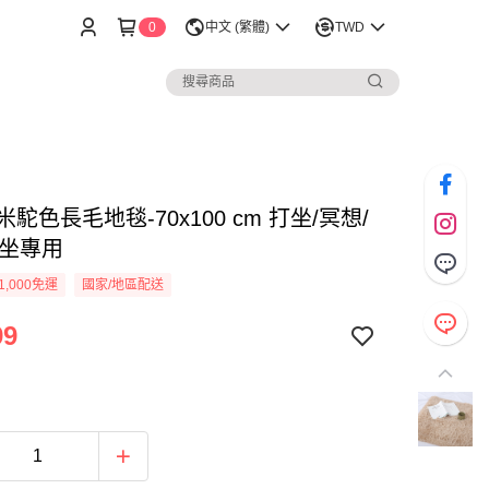
0
中文 (繁體)
TWD
1米駝色長毛地毯-70x100 cm 打坐/冥想/
靜坐專用
1,000免運
國家/地區配送
99