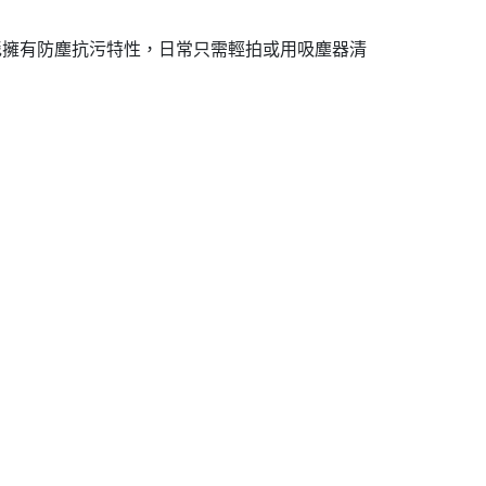
毯擁有防塵抗污特性，日常只需輕拍或用吸塵器清