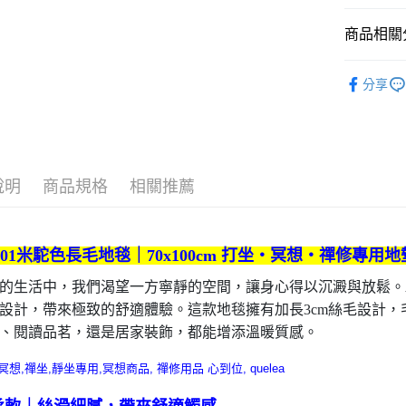
每筆NT$3
商品相關分
香港/澳門
全部商品
美國/加拿
分享
冥想椅/打
馬來西亞/
打坐墊
說明
商品規格
相關推薦
001米駝色長毛地毯｜70x100cm 打坐・冥想・禪修專用地
的生活中，我們渴望一方寧靜的空間，讓身心得以沉澱與放鬆。A
設計，帶來極致的舒適體驗。這款地毯擁有加長3cm絲毛設計
、閱讀品茗，還是居家裝飾，都能增添溫暖質感。