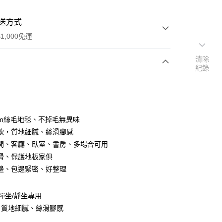
送方式
1,000免運
清除
紀錄
次付款
cm絲毛地毯、不掉毛無異味
軟，質地細膩、絲滑腳感
間、客廳、臥室、書房、多場合可用
滑、保護地板家俱
邊、包邊緊密、好整理
配-滿$1000免運費
/禪坐/靜坐專用
5，滿NT$1,000(含以上)免運費
，質地細膩、絲滑腳感
宅配