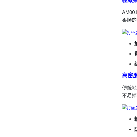
極致
AM0
柔順的
高密
傳統地
不易掉