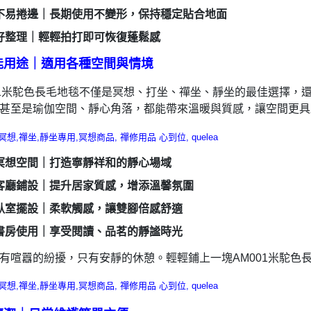
不易捲邊｜長期使用不變形，保持穩定貼合地面
好整理｜輕輕拍打即可恢復蓬鬆感
能用途｜適用各種空間與情境
01米駝色長毛地毯不僅是冥想、打坐、禪坐、靜坐的最佳選擇，
甚至是瑜伽空間、靜心角落，都能帶來溫暖與質感，讓空間更具
冥想空間｜打造寧靜祥和的靜心場域
客廳鋪設｜提升居家質感，增添溫馨氛圍
臥室擺設｜柔軟觸感，讓雙腳倍感舒適
書房使用｜享受閱讀、品茗的靜謐時光
有喧囂的紛擾，只有安靜的休憩。輕輕鋪上一塊AM001米駝色