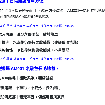
清潔｜日常維護簡單方便
的地毯不僅要舒適耐用，還要方便清潔。AM001米駝色長毛地
可維持地毯的蓬鬆度與整潔感。
抗污防塵｜減少灰塵附著，維護簡單
可機洗｜水洗後仍保持柔軟蓬鬆（建議低溫洗滌）
快乾特性｜晾乾後恢復柔軟觸感，不易變形
選擇 AM001 米駝色長毛地毯？
加長3cm絲毛｜極致柔軟，親膚舒適
高密度編織｜不掉毛，不變形，長久耐用
點塑防滑底部｜穩定牢固，保護地板與家具