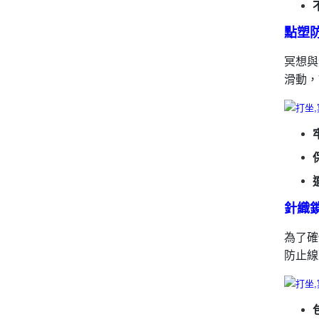
點塑
冥想與
滑動，
針織
為了確
防止線