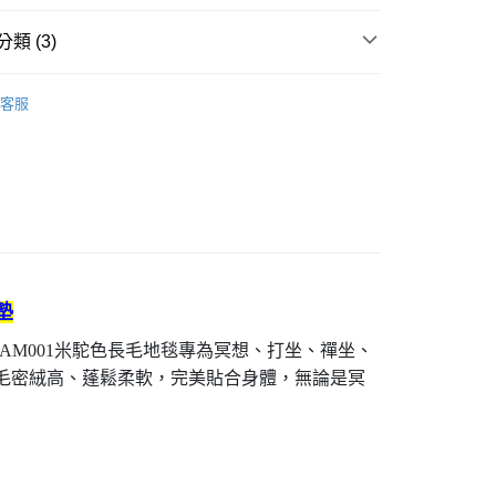
00
類 (3)
查看運費
大/澳洲/紐西蘭/英國
查看運費
客服
坐椅
新加坡/泰國
查看運費
墊
M001米駝色長毛地毯專為冥想、打坐、禪坐、
，毛密絨高、蓬鬆柔軟，完美貼合身體，無論是冥