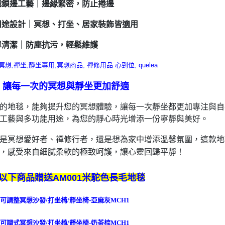
針織鎖邊工藝｜邊緣緊密，防止捲邊
多用途設計｜冥想、打坐、居家裝飾皆適用
簡單清潔｜防塵抗污，輕鬆維護
｜讓每一次的冥想與靜坐更加舒適
的地毯，能夠提升您的冥想體驗，讓每一次靜坐都更加專注與自在
工藝與多功能用途，為您的靜心時光增添一份寧靜與美好。
是冥想愛好者、禪修行者，還是想為家中增添溫馨氛圍，這款地毯
，感受來自細膩柔軟的極致呵護，讓心靈回歸平靜！
以下商品贈送
AM001米駝色長毛地毯
可調整冥想沙發/打坐椅/靜坐椅-亞麻灰MCH1
可調式冥想沙發/打坐椅/靜坐椅-奶茶棕MCH1