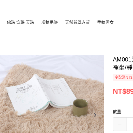
佛珠 念珠 天珠
項鍊吊墜
天然翡翠Ａ貨
手鍊男女
AM00
禪坐/
宅配滿NT$
NT$8
數量