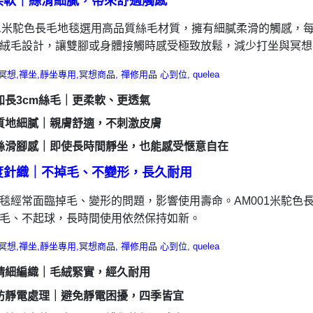
柔軟｜絲滑細膩，帶來舒適觸感
01米駝色長毛地毯選用高品質絲毛材質，擁有細膩柔滑的觸感，
絨毛設計，讓雙腳或身體接觸時感受極致放鬆，減少打坐與冥想
加長3cm絲毛｜更柔軟、更透氣
質地細膩｜親膚舒適，不刺激皮膚
絲滑腳感｜即使長時間靜坐，也能感受愜意自在
度針織｜不掉毛、不變形，長久耐用
毯經常面臨掉毛、變形的問題，影響使用壽命。AM001米駝色
毛、不起球，長時間使用依然保持如新。
精細編織｜毛絨緊實，經久耐用
防靜電處理｜避免靜電困擾，四季皆宜