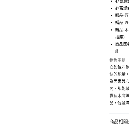
心智慧金
元大商
聯邦商
心富聚金
玉山商
運送方式
元大商
台新國
贈品-匠心
玉山商
台灣-本島宅
台灣樂
贈品-
台新國
每筆NT$6
台灣樂
贈品-木底
插座)
台灣-離島
商品因
每筆NT$3
能
香港/澳門
銷售重點
心到位四象
美國/加拿
快的能量
馬來西亞/
為居家與
間，都能
袋及木底
品，傳遞
商品相關分