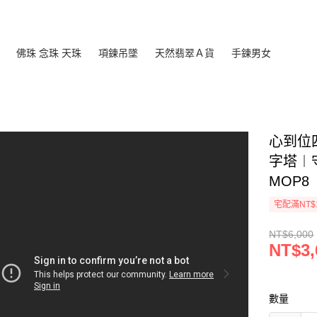
佛珠 念珠 天珠
項鍊吊墜
天然翡翠Ａ貨
手鍊男女
心到位
字塔︱
MOP8
宅配滿NT$
NT$6,000
NT$3,
數量