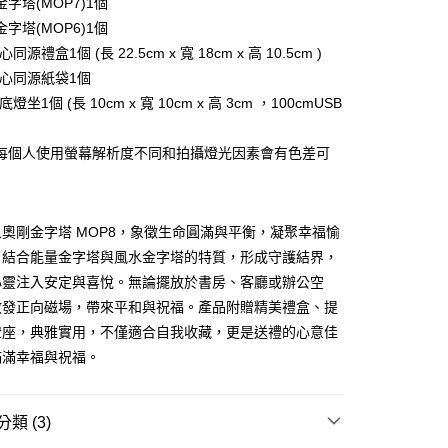
字塔(MOP7)1個
業銀行
永豐商業銀行
業銀行
遠東國際商業銀行
字塔(MOP6)1個
業銀行
星展（台灣）商業銀行
業銀行
永豐商業銀行
際商業銀行
中國信託商業銀行
同源禮盒1個 (長 22.5cm x 寬 18cm x 高 10.5cm )
業銀行
星展（台灣）商業銀行
配-滿$1000免運費
天信用卡公司
匠心同源紙袋1個
際商業銀行
中國信託商業銀行
5，滿NT$1,000(含以上)免運費
天信用卡公司
燈坐1個 (長 10cm x 寬 10cm x 高 3cm ，100cmUSB
宅配
每個人使用螢幕解析度不同和拍攝燈光因素會有色差可
00
查看運費
奧剛金字塔 MOP8，象徵生命圓滿與平衡，凝聚幸福愉
大/澳洲/紐西蘭/英國
查看運費
。結合能量金字塔與風水金字塔的特質，形成守護結界，
新加坡/泰國
查看運費
心靈注入安定與喜悅。無論擺放於書房、客廳或辦公空
散發正向磁場，帶來平和與祝福。產品附贈精美禮盒、提
燈座，典雅實用，不僅適合自我收藏，更是送禮的心意佳
滿滿幸福與祝福。
類 (3)