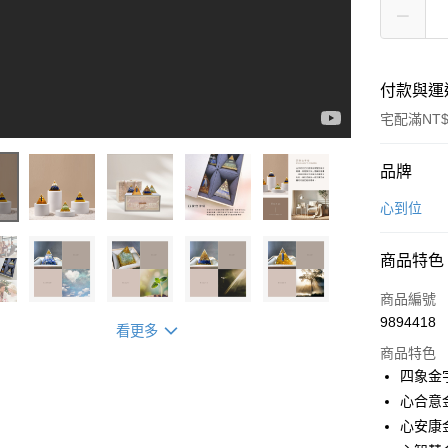
付款與運
宅配滿NT$
付款方式
品牌
信用卡一
心到位
信用卡分
商品特色
3 期 
商品編號
6 期 
合作金
9894418
華南商
看更多
合作金
LINE Pay
上海商
商品特色
華南商
國泰世
四象金字
Apple Pay
上海商
臺灣中
心合意金
國泰世
匯豐（
ATM付款
臺灣中
心安康金
聯邦商
匯豐（