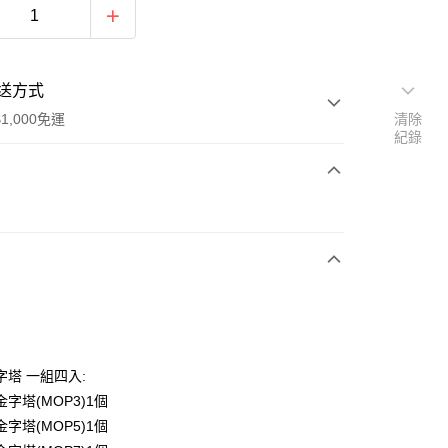
送方式
1,000免運
清除
紀錄
次付款
期付款
0 利率 每期
NT$1,200
21家銀行
0 利率 每期
NT$600
21家銀行
庫商業銀行
第一商業銀行
業銀行
彰化商業銀行
庫商業銀行
第一商業銀行
業儲蓄銀行
台北富邦商業銀行
業銀行
彰化商業銀行
華商業銀行
兆豐國際商業銀行
塔 一組四入 :
業儲蓄銀行
台北富邦商業銀行
小企業銀行
台中商業銀行
字塔(MOP3)1個
華商業銀行
兆豐國際商業銀行
台灣）商業銀行
華泰商業銀行
小企業銀行
台中商業銀行
字塔(MOP5)1個
業銀行
遠東國際商業銀行
台灣）商業銀行
華泰商業銀行