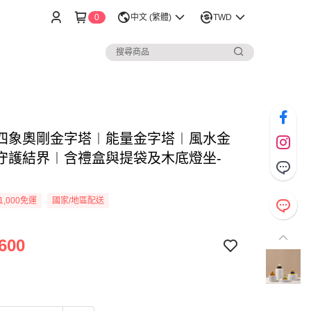
0
中文 (繁體)
TWD
四象奧剛金字塔︱能量金字塔︱風水金
守護結界︱含禮盒與提袋及木底燈坐-
1,000免運
國家/地區配送
600